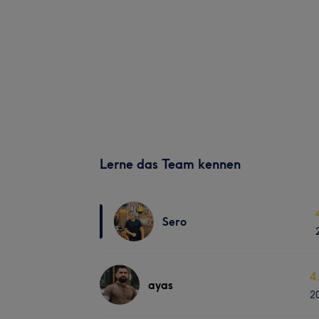
Lerne das Team kennen
Sero
4
ayas
2