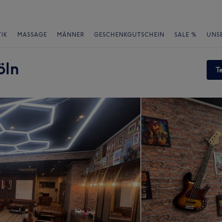
IK
MASSAGE
MÄNNER
GESCHENKGUTSCHEIN
SALE %
UNS
öln
T