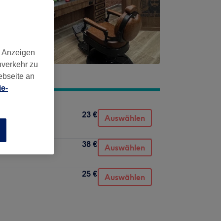
d Anzeigen
nverkehr zu
ebseite an
e-
23 €
Auswählen
n
38 €
Auswählen
25 €
Auswählen