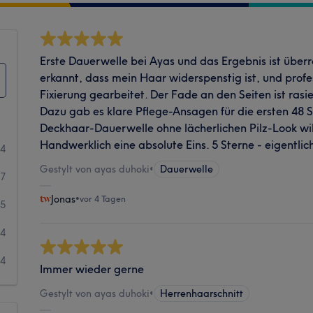
Erste Dauerwelle bei Ayas und das Ergebnis ist überr
erkannt, dass mein Haar widerspenstig ist, und profe
Fixierung gearbeitet. Der Fade an den Seiten ist ras
Dazu gab es klare Pflege-Ansagen für die ersten 48 
Deckhaar-Dauerwelle ohne lächerlichen Pilz-Look will, 
Handwerklich eine absolute Eins. 5 Sterne - eigentlich
54
Gestylt von ayas duhoki
•
Dauerwelle
17
Jonas
•
vor 4 Tagen
5
4
4
Immer wieder gerne
Gestylt von ayas duhoki
•
Herrenhaarschnitt