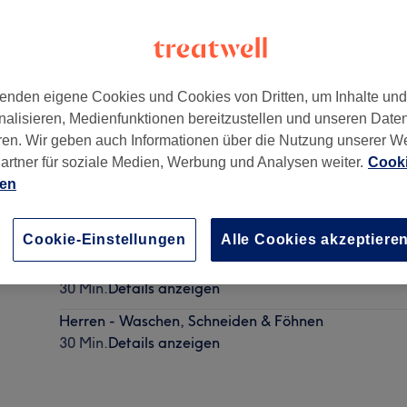
enden eigene Cookies und Cookies von Dritten, um Inhalte un
nalisieren, Medienfunktionen bereitzustellen und unseren Date
ren. Wir geben auch Informationen über die Nutzung unserer W
artner für soziale Medien, Werbung und Analysen weiter.
Cooki
ien
Herren - Haarschnitt
20 Min.
Details anzeigen
Cookie-Einstellungen
Alle Cookies akzeptiere
Herren - Haarschnitt & Bart Rasur
30 Min.
Details anzeigen
Herren - Waschen, Schneiden & Föhnen
30 Min.
Details anzeigen