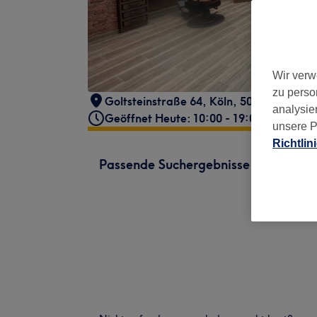
Wir verw
zu perso
Goltsteinstraße 64
,
Köln
,
50968
analysie
Geöffnet Heute: 10:00 - 19:00
unsere P
Richtlin
Passende Suchergebnisse