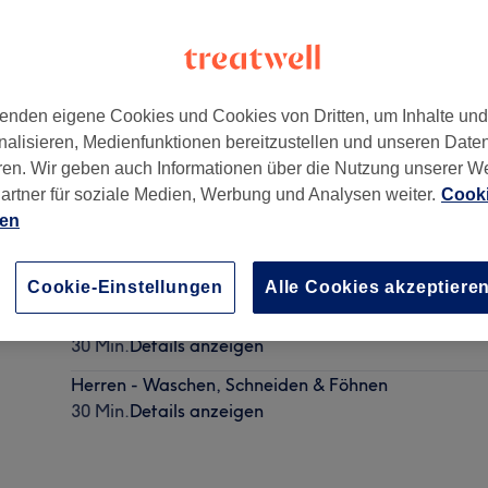
enden eigene Cookies und Cookies von Dritten, um Inhalte un
nalisieren, Medienfunktionen bereitzustellen und unseren Date
ren. Wir geben auch Informationen über die Nutzung unserer W
artner für soziale Medien, Werbung und Analysen weiter.
Cooki
ien
Herren - Haarschnitt
20 Min.
Details anzeigen
Cookie-Einstellungen
Alle Cookies akzeptiere
Herren - Haarschnitt & Bart Rasur
30 Min.
Details anzeigen
Herren - Waschen, Schneiden & Föhnen
30 Min.
Details anzeigen