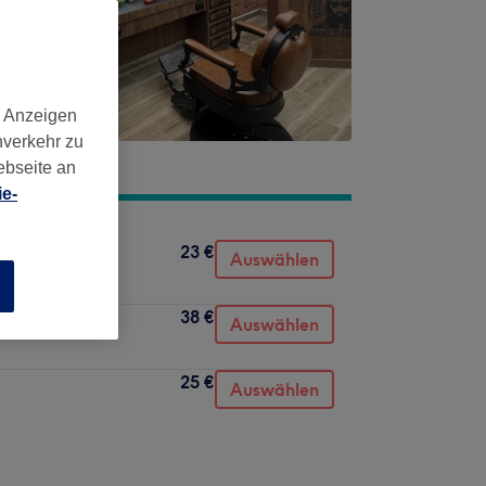
d Anzeigen
nverkehr zu
ebseite an
e-
23 €
Auswählen
n
38 €
Auswählen
25 €
Auswählen