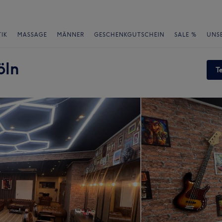
IK
MASSAGE
MÄNNER
GESCHENKGUTSCHEIN
SALE %
UNS
öln
T