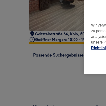
Wir verw
zu perso
Goltsteinstraße 64
,
Köln
,
50968
analysie
Geöffnet Morgen: 10:00 - 19:00
unsere P
Richtlin
Passende Suchergebnisse