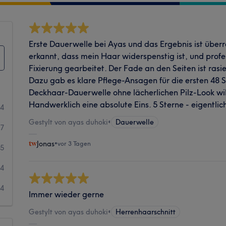
Erste Dauerwelle bei Ayas und das Ergebnis ist überr
erkannt, dass mein Haar widerspenstig ist, und profe
Fixierung gearbeitet. Der Fade an den Seiten ist ras
Dazu gab es klare Pflege-Ansagen für die ersten 48 
Deckhaar-Dauerwelle ohne lächerlichen Pilz-Look will, 
Handwerklich eine absolute Eins. 5 Sterne - eigentlich
54
Gestylt von ayas duhoki
•
Dauerwelle
17
Jonas
•
vor 3 Tagen
5
4
4
Immer wieder gerne
Gestylt von ayas duhoki
•
Herrenhaarschnitt