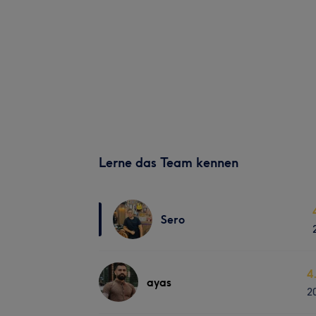
Lerne das Team kennen
Sero
4
ayas
2