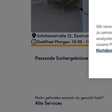
Wir verw
zu perso
Schützenstraße 12
,
Zentrum-Ost
,
Leipz
analysie
Geöffnet Morgen: 10:00 - 16:00
unsere P
Richtlin
Passende Suchergebnisse
Nicht gefunden wonach du gesucht hast?
Alle Services