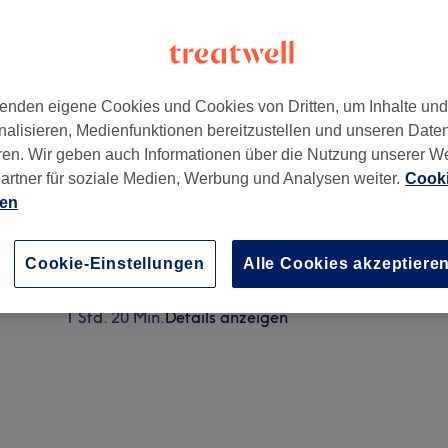
enden eigene Cookies und Cookies von Dritten, um Inhalte un
nalisieren, Medienfunktionen bereitzustellen und unseren Date
ig
,
04103
ren. Wir geben auch Informationen über die Nutzung unserer W
artner für soziale Medien, Werbung und Analysen weiter.
Cooki
ien
Gesichtsbehandlung - Aquafacial
1 Std.
Details anzeigen
Cookie-Einstellungen
Alle Cookies akzeptiere
Gesichtsbehandlung - Aquafacial
1 Std. 20 Min.
Details anzeigen