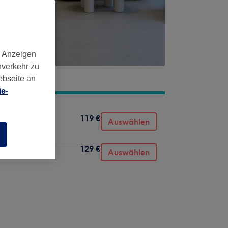
d Anzeigen
nverkehr zu
ebseite an
e-
119 €
Auswählen
n
129 €
Auswählen