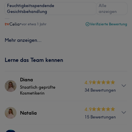
Feuchtigkeitsspendende
Alle
Gesichtsbehandlung
anzeigen
Celia
•
vor etwa 1 Jahr
Verifizierte Bewertung
Mehr anzeigen...
Lerne das Team kennen
Diana
4.9
Staatlich geprüfte
34 Bewertungen
Kosmetikerin
Info
4.9
Natalia
15 Bewertungen
Ich bin staatlich geprüfte Kosmetikerin und liebe es,
Menschen durch professionelle Behandlungen zu