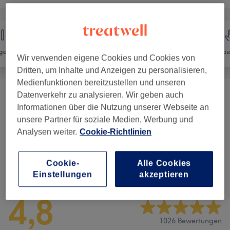
gel
Haarentfernung
Gesicht
Mas
Wir verwenden eigene Cookies und Cookies von
Dritten, um Inhalte und Anzeigen zu personalisieren,
Medienfunktionen bereitzustellen und unseren
Datenverkehr zu analysieren. Wir geben auch
Damen Waxing
(
10
)
ab 18 €
Informationen über die Nutzung unserer Webseite an
unsere Partner für soziale Medien, Werbung und
Herren-Waxing
(
5
)
ab 13 €
Analysen weiter.
Cookie-Richtlinien
Cookie-
Alle Cookies
Salonbewertungen
Einstellungen
akzeptieren
4,8
1026 Bewertungen