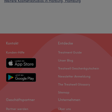
Weitere Kosmetikstudios in Harburg, Hamburg
Kontakt
Entdecke
Kunden-Hilfe
Treatment Guide
Unser Blog
Treatwell Geschenkgutschein
Newsletter Anmeldung
Was unsere Kunden über Sandra sagen
The Treatwell Glossary
Sitemap
Kompetent
41
Professionell
41
Herzlich
26
Geschäftspartner
Unternehmen
Sympathisch
25
Partner werden
Über uns