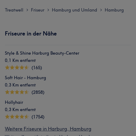
Treatwell
Friseur
Hamburg und Umland
Hamburg
>
>
>
Friseure in der Nähe
Style & Shine Harburg Beauty-Center
0,1 Km entfernt
(165)
Was unsere Kunden über Hati sagen
Soft Hair - Hamburg
0,3 Km entfernt
Kompetent
12
Herzlich
12
Sympathisch
11
(2858)
Freundlich
11
Hollyhair
0,3 Km entfernt
(1754)
Weitere Friseure in Harburg, Hamburg