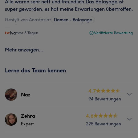
Alle waren sehr nett und freundlich.Das Balayage ist
super geworden, es hat meine Erwartungen übertroffen.
Gestylt von Anastasia
•
Damen - Balayage
Iva
•
vor 5 Tagen
Verifizierte Bewertung
Mehr anzeigen...
Lerne das Team kennen
4.7
Naz
94 Bewertungen
Info
Zehra
4.6
Expert
225 Bewertungen
Haarglättung Standart Balayage und soft Balayage
Flechtfrisuren zauberhaftes Lockenstyling bunte