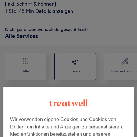
[inkl. Schnitt & Föhnen]
1 Std. 45 Min.
Details anzeigen
Nicht gefunden wonach du gesucht hast?
Alle Services
Alle
Friseur
Haarentfernun
Beratungsgespräch
(
3
)
ab 15,50 €
Haarverlängerung
(
1
)
36 €
Wir verwenden eigene Cookies und Cookies von
Dritten, um Inhalte und Anzeigen zu personalisieren,
Haarverdichtung
(
1
)
36 €
Medienfunktionen bereitzustellen und unseren