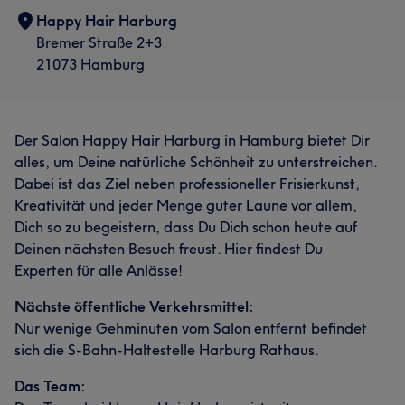
Happy Hair Harburg
Bremer Straße 2+3
21073 Hamburg
Der Salon Happy Hair Harburg in Hamburg bietet Dir
alles, um Deine natürliche Schönheit zu unterstreichen.
Dabei ist das Ziel neben professioneller Frisierkunst,
Kreativität und jeder Menge guter Laune vor allem,
Dich so zu begeistern, dass Du Dich schon heute auf
Deinen nächsten Besuch freust. Hier findest Du
Experten für alle Anlässe!
Nächste öffentliche Verkehrsmittel:
Was unsere Kunden über Seel sagen
Was unsere Kunden über Manu sagen
Nur wenige Gehminuten vom Salon entfernt befindet
sich die S-Bahn-Haltestelle Harburg Rathaus.
Professionell
9
Sympathisch
5
Professionell
12
Aufmerksam
8
Kompetent
7
Was unsere Kunden über Zehra sagen
Das Team:
Erfahren
7