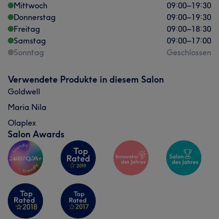
Mittwoch
09:00
–
19:30
Was unsere Kunden über Naz sagen
Donnerstag
09:00
–
19:30
Freitag
Talentiert
13
Herzlich
9
Professionell
7
09:00
–
18:30
Samstag
09:00
–
17:00
Freundlich
6
Sonntag
Geschlossen
Verwendete Produkte in diesem Salon
Goldwell
Maria Nila
Olaplex
Salon Awards