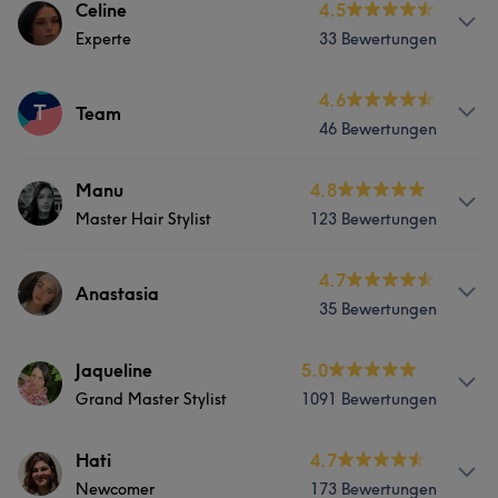
Haarfarben
Info
Celine
4.5
Experte
33 Bewertungen
Balayage Babylights Foliensträhnen Milkshakes
Services
&Glossing Herrenschnitte Dauerwelle
Services
4.6
T
Friseur
Gesicht
Team
Services
46 Bewertungen
Friseur
Gesicht
Friseur
Gesicht
Haarentfernung
Portfolio
Services
Manu
4.8
Portfolio
Master Hair Stylist
123 Bewertungen
Friseur
Gesicht
Haarentfernung
Portfolio
Services
4.7
Anastasia
Portfolio
35 Bewertungen
Friseur
Services
Jaqueline
5.0
Portfolio
Grand Master Stylist
1091 Bewertungen
Friseur
Gesicht
Haarentfernung
Info
Hati
4.7
Portfolio
Newcomer
173 Bewertungen
Jaqueline (Grand Master Stylist): „Jaqueline ist