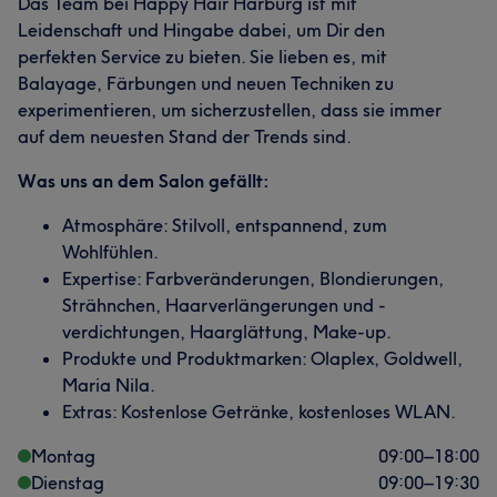
Das Team bei Happy Hair Harburg ist mit
Kompetent
21
Talentiert
17
Professionell
15
Leidenschaft und Hingabe dabei, um Dir den
Freundlich
14
perfekten Service zu bieten. Sie lieben es, mit
Balayage, Färbungen und neuen Techniken zu
experimentieren, um sicherzustellen, dass sie immer
auf dem neuesten Stand der Trends sind.
Was uns an dem Salon gefällt:
Atmosphäre: Stilvoll, entspannend, zum
Wohlfühlen.
Expertise: Farbveränderungen, Blondierungen,
Strähnchen, Haarverlängerungen und -
verdichtungen, Haarglättung, Make-up.
Produkte und Produktmarken: Olaplex, Goldwell,
Maria Nila.
Extras: Kostenlose Getränke, kostenloses WLAN.
Montag
09:00
–
18:00
Dienstag
09:00
–
19:30