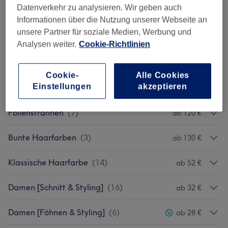
Datenverkehr zu analysieren. Wir geben auch
Haarglättung
(
7
)
ab 190 €
Informationen über die Nutzung unserer Webseite an
unsere Partner für soziale Medien, Werbung und
HAIR-BOOST [Upgrade]
(
8
)
ab 7,50 €
Analysen weiter.
Cookie-Richtlinien
Balayage
(
4
)
ab 165 €
Cookie-
Alle Cookies
Einstellungen
akzeptieren
Babylights
(
7
)
ab 115 €
Foliensträhnen
(
7
)
ab 120 €
Bunte Haarfarben
(
3
)
ab 130 €
Klassische Haarfarbe
(
14
)
ab 52 €
Damen [Schnitt & Styling]
(
16
)
ab 32 €
Damen [Föhnen & Styling]
(
6
)
ab 28 €