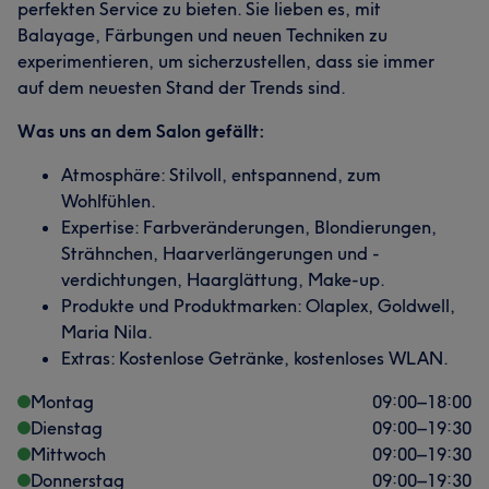
Freundlich
14
perfekten Service zu bieten. Sie lieben es, mit
Balayage, Färbungen und neuen Techniken zu
experimentieren, um sicherzustellen, dass sie immer
auf dem neuesten Stand der Trends sind.
Was uns an dem Salon gefällt:
Atmosphäre: Stilvoll, entspannend, zum
Wohlfühlen.
Expertise: Farbveränderungen, Blondierungen,
Strähnchen, Haarverlängerungen und -
verdichtungen, Haarglättung, Make-up.
Produkte und Produktmarken: Olaplex, Goldwell,
Maria Nila.
Extras: Kostenlose Getränke, kostenloses WLAN.
Montag
09:00
–
18:00
Dienstag
09:00
–
19:30
Mittwoch
09:00
–
19:30
Was unsere Kunden über Naz sagen
Donnerstag
09:00
–
19:30