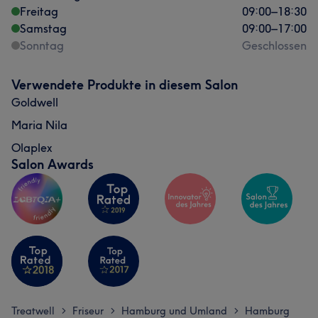
Freitag
Talentiert
13
Herzlich
9
Professionell
7
09:00
–
18:30
Samstag
09:00
–
17:00
Freundlich
6
Sonntag
Geschlossen
Verwendete Produkte in diesem Salon
Goldwell
Maria Nila
Olaplex
Salon Awards
Treatwell
Friseur
Hamburg und Umland
Hamburg
>
>
>