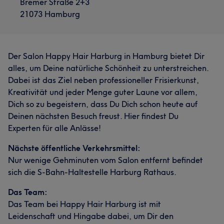
Bremer Straße 2+3
21073 Hamburg
Der Salon Happy Hair Harburg in Hamburg bietet Dir
alles, um Deine natürliche Schönheit zu unterstreichen.
Dabei ist das Ziel neben professioneller Frisierkunst,
Kreativität und jeder Menge guter Laune vor allem,
Dich so zu begeistern, dass Du Dich schon heute auf
Deinen nächsten Besuch freust. Hier findest Du
Experten für alle Anlässe!
Nächste öffentliche Verkehrsmittel:
Was unsere Kunden über Seel sagen
Was unsere Kunden über Manu sagen
Nur wenige Gehminuten vom Salon entfernt befindet
sich die S-Bahn-Haltestelle Harburg Rathaus.
Professionell
9
Sympathisch
5
Professionell
12
Aufmerksam
8
Kompetent
7
Was unsere Kunden über Zehra sagen
Das Team:
Erfahren
7
Das Team bei Happy Hair Harburg ist mit
Kompetent
21
Talentiert
17
Professionell
15
Leidenschaft und Hingabe dabei, um Dir den