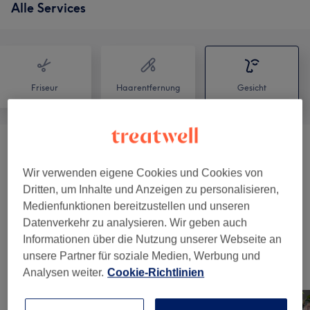
Alle Services
Friseur
Haarentfernung
Gesicht
Wimpern & Augenbrauen
(
6
)
ab 6,50 €
Wir verwenden eigene Cookies und Cookies von
Make-Up
(
7
)
ab 30 €
Dritten, um Inhalte und Anzeigen zu personalisieren,
Medienfunktionen bereitzustellen und unseren
Gutscheine
(
7
)
ab 18 €
Datenverkehr zu analysieren. Wir geben auch
Informationen über die Nutzung unserer Webseite an
unsere Partner für soziale Medien, Werbung und
Unsere Arbeit
Analysen weiter.
Cookie-Richtlinien
Bild anklicken für weitere Details