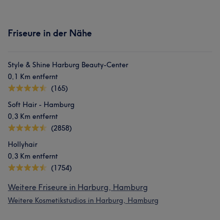
Friseure in der Nähe
Style & Shine Harburg Beauty-Center
0,1 Km entfernt
(165)
Was unsere Kunden über Hati sagen
Soft Hair - Hamburg
0,3 Km entfernt
Kompetent
12
Herzlich
12
Sympathisch
11
(2858)
Freundlich
11
Hollyhair
0,3 Km entfernt
(1754)
Weitere Friseure in Harburg, Hamburg
Weitere Kosmetikstudios in Harburg, Hamburg