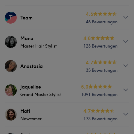
Services
&Glossing Herrenschnitte Dauerwelle
Services
4.6
T
Friseur
Gesicht
Team
Services
46 Bewertungen
Friseur
Gesicht
Friseur
Gesicht
Haarentfernung
Portfolio
Services
Manu
4.8
Portfolio
Master Hair Stylist
123 Bewertungen
Friseur
Gesicht
Haarentfernung
Portfolio
Services
4.7
Anastasia
Portfolio
35 Bewertungen
Friseur
Services
Jaqueline
5.0
Portfolio
Grand Master Stylist
1091 Bewertungen
Friseur
Gesicht
Haarentfernung
Info
Hati
4.7
Portfolio
Newcomer
173 Bewertungen
Jaqueline (Grand Master Stylist): „Jaqueline ist
ausgebildete Friseurmeisterin und Grand Master