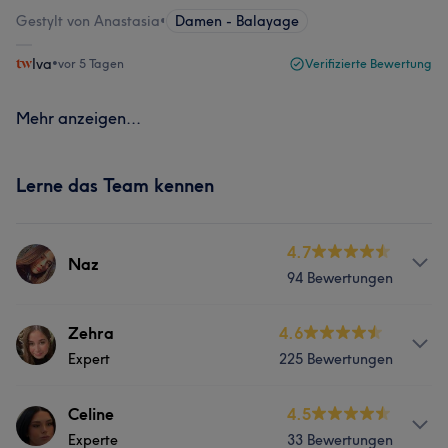
Gestylt von Anastasia
•
Damen - Balayage
Iva
•
vor 5 Tagen
Verifizierte Bewertung
Mehr anzeigen...
Lerne das Team kennen
4.7
Naz
94 Bewertungen
Info
Zehra
4.6
Expert
225 Bewertungen
Haarglättung Standart Balayage und soft Balayage
Flechtfrisuren zauberhaftes Lockenstyling bunte
Haarfarben
Info
Celine
4.5
Experte
33 Bewertungen
Balayage Babylights Foliensträhnen Milkshakes