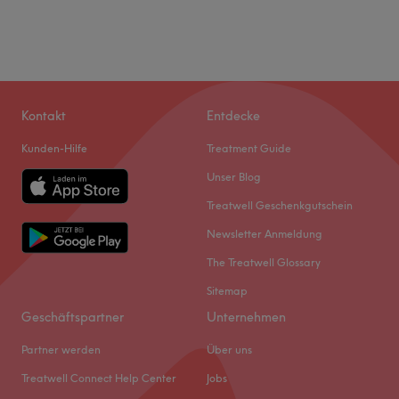
Kontakt
Entdecke
Kunden-Hilfe
Treatment Guide
Unser Blog
Treatwell Geschenkgutschein
Newsletter Anmeldung
Was unsere Kunden über Sandra sagen
The Treatwell Glossary
Sitemap
Kompetent
41
Professionell
41
Herzlich
26
Geschäftspartner
Unternehmen
Sympathisch
25
Partner werden
Über uns
Treatwell Connect Help Center
Jobs