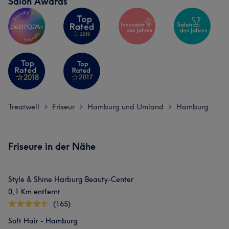
Salon Awards
Treatwell
Friseur
Hamburg und Umland
Hamburg
>
>
>
Friseure in der Nähe
Style & Shine Harburg Beauty-Center
0,1 Km entfernt
(165)
Was unsere Kunden über Hati sagen
Soft Hair - Hamburg