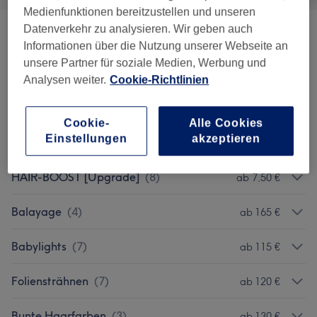
Medienfunktionen bereitzustellen und unseren
Datenverkehr zu analysieren. Wir geben auch
Beratungsgespräch
(
3
)
ab 15,50 €
Informationen über die Nutzung unserer Webseite an
unsere Partner für soziale Medien, Werbung und
Haarverlängerung
(
1
)
36 €
Analysen weiter.
Cookie-Richtlinien
Haarverdichtung
(
1
)
36 €
Cookie-
Alle Cookies
Einstellungen
akzeptieren
Haarglättung
(
7
)
ab 190 €
HAIR-BOOST [Upgrade]
(
8
)
ab 7,50 €
Balayage
(
4
)
ab 165 €
Babylights
(
7
)
ab 115 €
Foliensträhnen
(
7
)
ab 120 €
Bunte Haarfarben
(
3
)
ab 130 €