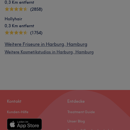
0,3 Km entfernt
Kompetent
12
Herzlich
12
Sympathisch
11
(2858)
Freundlich
11
Hollyhair
0,3 Km entfernt
(1754)
Weitere Friseure in Harburg, Hamburg
Weitere Kosmetikstudios in Harburg, Hamburg
Kontakt
Entdecke
Kunden-Hilfe
Treatment Guide
Unser Blog