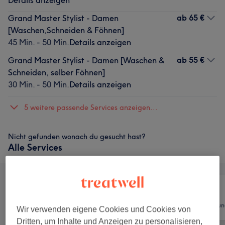
Details anzeigen
ab
65 €
Grand Master Stylist - Damen
[Waschen,Schneiden & Föhnen]
45 Min. - 50 Min.
Details anzeigen
ab
55 €
Grand Master Stylist - Damen [Waschen &
Schneiden, selber Föhnen]
30 Min. - 50 Min.
Details anzeigen
5 weitere passende Services anzeigen...
Nicht gefunden wonach du gesucht hast?
Alle Services
Alle
Friseur
Haarentfernun
Wir verwenden eigene Cookies und Cookies von
Dritten, um Inhalte und Anzeigen zu personalisieren,