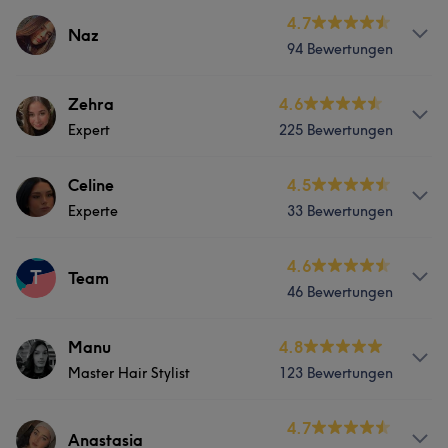
4.7
Naz
94 Bewertungen
Info
Zehra
4.6
Expert
225 Bewertungen
Haarglättung Standart Balayage und soft Balayage
Flechtfrisuren zauberhaftes Lockenstyling bunte
Haarfarben
Info
Celine
4.5
Experte
33 Bewertungen
Balayage Babylights Foliensträhnen Milkshakes
Services
&Glossing Herrenschnitte Dauerwelle
Services
4.6
T
Friseur
Gesicht
Team
Services
46 Bewertungen
Friseur
Gesicht
Friseur
Gesicht
Haarentfernung
Portfolio
Services
Manu
4.8
Portfolio
Master Hair Stylist
123 Bewertungen
Friseur
Gesicht
Haarentfernung
Portfolio
Services
4.7
Anastasia