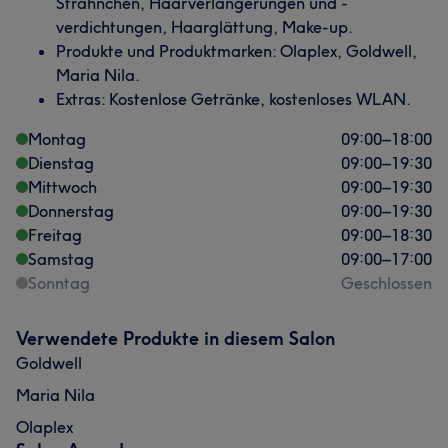
Strähnchen, Haarverlängerungen und -
verdichtungen, Haarglättung, Make-up.
Produkte und Produktmarken: Olaplex, Goldwell,
Maria Nila.
Extras: Kostenlose Getränke, kostenloses WLAN.
Montag
09:00
–
18:00
Dienstag
09:00
–
19:30
Mittwoch
09:00
–
19:30
Was unsere Kunden über Naz sagen
Donnerstag
09:00
–
19:30
Freitag
Talentiert
13
Herzlich
9
Professionell
7
09:00
–
18:30
Samstag
09:00
–
17:00
Freundlich
6
Sonntag
Geschlossen
Verwendete Produkte in diesem Salon
Goldwell
Maria Nila
Olaplex