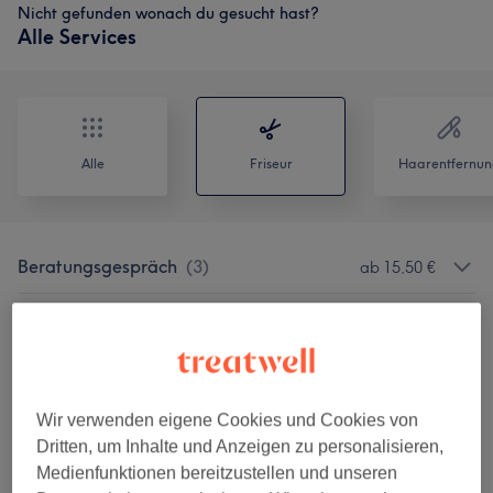
Nicht gefunden wonach du gesucht hast?
Alle Services
Alle
Friseur
Haarentfernun
Beratungsgespräch
(
3
)
ab 15,50 €
Haarverlängerung
(
1
)
36 €
Haarverdichtung
(
1
)
36 €
Wir verwenden eigene Cookies und Cookies von
Haarglättung
(
7
)
ab 190 €
Dritten, um Inhalte und Anzeigen zu personalisieren,
Medienfunktionen bereitzustellen und unseren
HAIR-BOOST [Upgrade]
(
8
)
ab 7,50 €