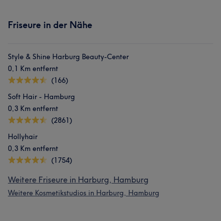
Friseure in der Nähe
Style & Shine Harburg Beauty-Center
0,1 Km entfernt
(166)
Was unsere Kunden über Hati sagen
Soft Hair - Hamburg
0,3 Km entfernt
Kompetent
12
Herzlich
12
Sympathisch
11
(2861)
Freundlich
11
Hollyhair
0,3 Km entfernt
(1754)
Weitere Friseure in Harburg, Hamburg
Weitere Kosmetikstudios in Harburg, Hamburg