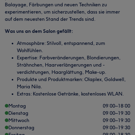
Balayage, Färbungen und neuen Techniken zu
experimentieren, um sicherzustellen, dass sie immer
auf dem neuesten Stand der Trends sind.
Was uns an dem Salon gefällt:
Atmosphäre: Stilvoll, entspannend, zum
Wohlfühlen.
Expertise: Farbveränderungen, Blondierungen,
Strähnchen, Haarverlängerungen und -
verdichtungen, Haarglättung, Make-up.
Produkte und Produktmarken: Olaplex, Goldwell,
Maria Nila.
Extras: Kostenlose Getränke, kostenloses WLAN.
Montag
09:00
–
18:00
Dienstag
09:00
–
19:30
Mittwoch
09:00
–
19:30
Was unsere Kunden über Naz sagen
Donnerstag
09:00
–
19:30
Freitag
Talentiert
13
Herzlich
9
Professionell
7
09:00
–
18:30