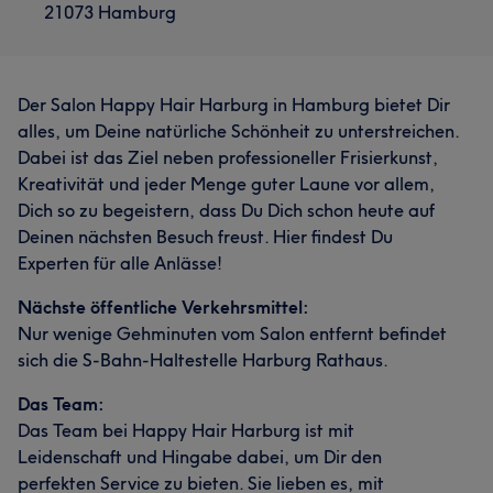
21073 Hamburg
Der Salon Happy Hair Harburg in Hamburg bietet Dir
alles, um Deine natürliche Schönheit zu unterstreichen.
Dabei ist das Ziel neben professioneller Frisierkunst,
Kreativität und jeder Menge guter Laune vor allem,
Dich so zu begeistern, dass Du Dich schon heute auf
Deinen nächsten Besuch freust. Hier findest Du
Experten für alle Anlässe!
Nächste öffentliche Verkehrsmittel:
Was unsere Kunden über Seel sagen
Was unsere Kunden über Manu sagen
Nur wenige Gehminuten vom Salon entfernt befindet
sich die S-Bahn-Haltestelle Harburg Rathaus.
Professionell
9
Sympathisch
5
Professionell
12
Aufmerksam
8
Kompetent
7
Was unsere Kunden über Zehra sagen
Das Team:
Erfahren
7
Das Team bei Happy Hair Harburg ist mit
Kompetent
21
Talentiert
17
Professionell
15
Leidenschaft und Hingabe dabei, um Dir den
Freundlich
14
perfekten Service zu bieten. Sie lieben es, mit