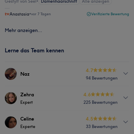
Gestylt von Seel
•
Damenhaarschnitt
Alle anzeigen
Anastasia
•
vor 7 Tagen
Verifizierte Bewertung
Mehr anzeigen...
Lerne das Team kennen
4.7
Naz
94 Bewertungen
Info
Zehra
4.6
Expert
225 Bewertungen
Haarglättung Standart Balayage und soft Balayage
Flechtfrisuren zauberhaftes Lockenstyling bunte
Haarfarben
Info
Celine
4.5
Experte
33 Bewertungen
Balayage Babylights Foliensträhnen Milkshakes
Services