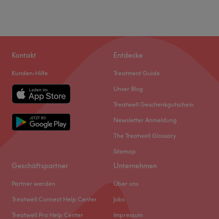
Kontakt
Entdecke
Kunden-Hilfe
Treatment Guide
Unser Blog
Treatwell Geschenkgutschein
Newsletter Anmeldung
Was unsere Kunden über Sandra sagen
The Treatwell Glossary
Sitemap
Kompetent
41
Professionell
41
Herzlich
26
Geschäftspartner
Unternehmen
Sympathisch
25
Partner werden
Über uns
Treatwell Connect Help Center
Jobs
Treatwell Pro Help Center
Impressum