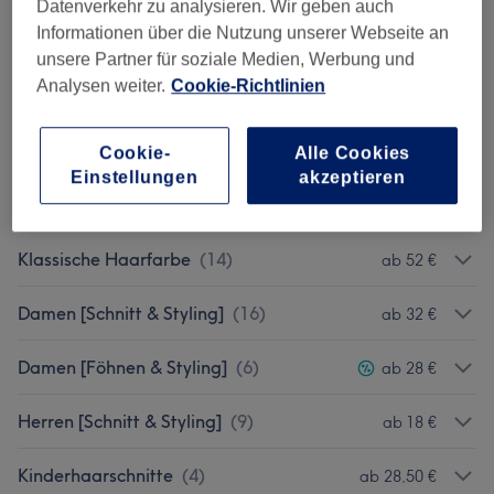
Datenverkehr zu analysieren. Wir geben auch
Informationen über die Nutzung unserer Webseite an
Balayage
(
4
)
ab 165 €
unsere Partner für soziale Medien, Werbung und
Analysen weiter.
Cookie-Richtlinien
Babylights
(
7
)
ab 115 €
Foliensträhnen
(
7
)
ab 120 €
Cookie-
Alle Cookies
Einstellungen
akzeptieren
Bunte Haarfarben
(
3
)
ab 130 €
Klassische Haarfarbe
(
14
)
ab 52 €
Damen [Schnitt & Styling]
(
16
)
ab 32 €
Damen [Föhnen & Styling]
(
6
)
ab 28 €
Herren [Schnitt & Styling]
(
9
)
ab 18 €
Kinderhaarschnitte
(
4
)
ab 28,50 €