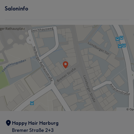
Services
Saloninfo
Portfolio
Friseur
Gesicht
Portfolio
Was unsere Kunden über Anastasia sagen
Freundlich
5
Happy Hair Harburg
Bremer Straße 2+3