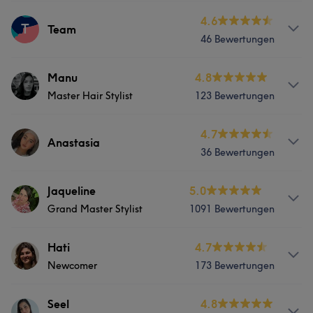
&Glossing Herrenschnitte Dauerwelle
Services
4.6
T
Friseur
Gesicht
Team
Services
46 Bewertungen
Friseur
Gesicht
Friseur
Gesicht
Haarentfernung
Portfolio
Services
Manu
4.8
Portfolio
Master Hair Stylist
123 Bewertungen
Friseur
Gesicht
Haarentfernung
Portfolio
Services
4.7
Anastasia
Portfolio
36 Bewertungen
Friseur
Services
Jaqueline
5.0
Portfolio
Grand Master Stylist
1091 Bewertungen
Friseur
Gesicht
Haarentfernung
Info
Hati
4.7
Portfolio
Newcomer
173 Bewertungen
Jaqueline (Grand Master Stylist): „Jaqueline ist
ausgebildete Friseurmeisterin und Grand Master
Stylistin mit ihrer jahrelangen Erfahrungin Balayage und
Info
Seel
4.8