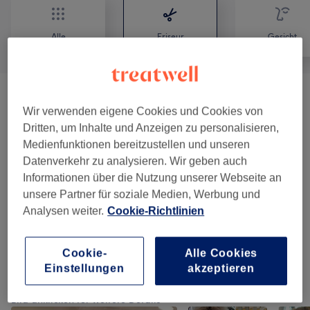
Alle
Friseur
Gesicht
Damen - Haarschnitte & Stylings
(
9
)
ab 14 €
Wir verwenden eigene Cookies und Cookies von
Dritten, um Inhalte und Anzeigen zu personalisieren,
Kinder - Haarschnitte & Stylings
(
4
)
ab 15 €
Medienfunktionen bereitzustellen und unseren
Datenverkehr zu analysieren. Wir geben auch
Damen - Farbe & Coloration
(
24
)
ab 35 €
Informationen über die Nutzung unserer Webseite an
unsere Partner für soziale Medien, Werbung und
Damen - Farbe & Coloration
(
5
)
ab 40 €
Analysen weiter.
Cookie-Richtlinien
Damen - Farbe & Coloration
(
16
)
ab 35 €
Cookie-
Alle Cookies
Einstellungen
akzeptieren
Unsere Arbeit
Bild anklicken für weitere Details