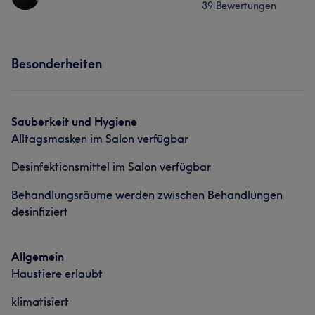
39 Bewertungen
huhu heisse Melanie und bin Friseurin mit Leib und Seele
komm einfach vorbei und ich verschönere dich
Services
Services
Besonderheiten
Friseur
Friseur
Gesicht
Sauberkeit und Hygiene
Portfolio
Alltagsmasken im Salon verfügbar
Desinfektionsmittel im Salon verfügbar
Behandlungsräume werden zwischen Behandlungen
desinfiziert
Allgemein
Haustiere erlaubt
klimatisiert