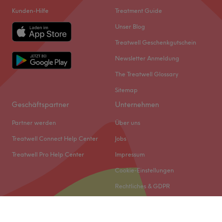
Kunden-Hilfe
Treatment Guide
Unser Blog
Treatwell Geschenkgutschein
Newsletter Anmeldung
The Treatwell Glossary
Sitemap
Geschäftspartner
Unternehmen
Partner werden
Über uns
Treatwell Connect Help Center
Jobs
Treatwell Pro Help Center
Impressum
Cookie-Einstellungen
Rechtliches & GDPR
© 2026 Treatwell DACH GmbH