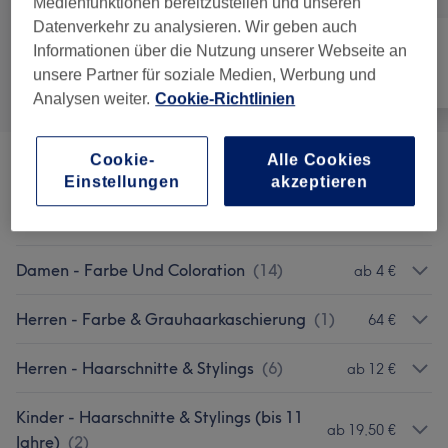
Medienfunktionen bereitzustellen und unseren
Datenverkehr zu analysieren. Wir geben auch
Informationen über die Nutzung unserer Webseite an
unsere Partner für soziale Medien, Werbung und
Alle
Friseur
Gesicht
Analysen weiter.
Cookie-Richtlinien
Cookie-
Alle Cookies
Damen - Haarschnitte & Stylings
(
6
)
ab 10 €
Einstellungen
akzeptieren
Frisieren /Kämmen
(
1
)
20 €
Damen - Farbe Und Coloration
(
14
)
ab 4 €
Herren - Farbe & Grauhaarkaschierung
(
1
)
64 €
Herren - Haarschnitte & Stylings
(
6
)
ab 12 €
Kinder - Haarschnitte & Stylings (bis 11
ab 19,50 €
Jahre)
(
2
)