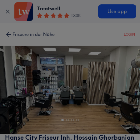
Treatwell
Use app
130K
Friseure in der Nähe
LOGIN
Hanse City Friseur Inh. Hossain Ghorbanian