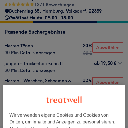
4,8
1371 Bewertungen
Buchenring 65
,
Hamburg, Volksdorf
,
22359
Geöffnet Heute: 09:00 - 15:00
Passende Suchergebnisse
20 €
Herren Tönen
Auswählen
30 Min.
Details anzeigen
32 €
ab
19,50 €
Jungen - Trockenhaarschnitt
20 Min.
Details anzeigen
32 €
Herren - Waschen, Schneiden &
Auswählen
Föhnen
30 Min.
Details anzeigen
Nicht gefunden wonach du gesucht hast?
Wir verwenden eigene Cookies und Cookies von
Alle Services
Dritten, um Inhalte und Anzeigen zu personalisieren,