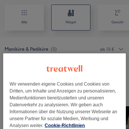
Alle
Nägel
Gesicht
Maniküre & Pediküre
(
5
)
ab 15 €
Nagelmodellage
(
5
)
ab 30 €
Zehenmodellage
(
1
)
40 €
Wir verwenden eigene Cookies und Cookies von
Dritten, um Inhalte und Anzeigen zu personalisieren,
Unsere Arbeit
Medienfunktionen bereitzustellen und unseren
Bild anklicken für weitere Details
Datenverkehr zu analysieren. Wir geben auch
Informationen über die Nutzung unserer Webseite an
unsere Partner für soziale Medien, Werbung und
Analysen weiter.
Cookie-Richtlinien