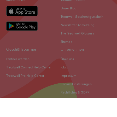
Unser Blog
Treatwell Geschenkgutschein
Newsletter Anmeldung
The Treatwell Glossary
Sitemap
Geschäftspartner
Unternehmen
Partner werden
Über uns
Treatwell Connect Help Center
Jobs
Treatwell Pro Help Center
Impressum
Cookie-Einstellungen
Rechtliches & GDPR
© 2026 Treatwell DACH GmbH