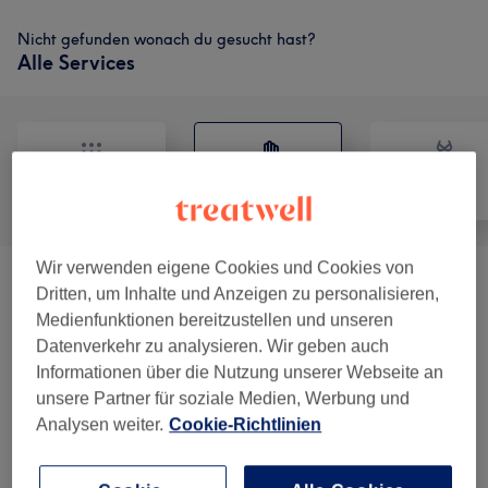
Nicht gefunden wonach du gesucht hast?
Alle Services
Alle
Massage
Körper
Wir verwenden eigene Cookies und Cookies von
0. Gutscheine
(
1
)
50 €
Dritten, um Inhalte und Anzeigen zu personalisieren,
Medienfunktionen bereitzustellen und unseren
1 Rücken
(
9
)
ab 40 €
Datenverkehr zu analysieren. Wir geben auch
Informationen über die Nutzung unserer Webseite an
2 Klassische Ayurveda Massagen
(
7
)
ab 30 €
unsere Partner für soziale Medien, Werbung und
Analysen weiter.
Cookie-Richtlinien
3 Ayurveda Beratung
(
2
)
ab 100 €