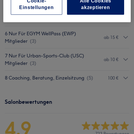
Cookie-
Alle Cookies
4 Ayurveda Kur- Pancakarma
(
1
)
30 €
Einstellungen
akzeptieren
5 Spezielle Ayurveda Behandlungen
(
7
)
ab 30 €
6 Nur Für EGYM WellPass (EWP)
ab 15 €
Mitglieder
(
3
)
7 Nur Für Urban-Sports-Club (USC)
ab 10 €
Mitglieder
(
3
)
8 Coaching, Beratung, Einzelsitzung
(
5
)
100 €
Salonbewertungen
4,9
723 Bewertungen