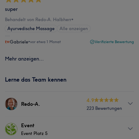
super
Behandelt von Redo-A. Halbherr
•
Ayurvedische Massage
Alle anzeigen
Gabriele
•
vor etwa 1 Monat
Verifizierte Bewertung
Mehr anzeigen...
Lerne das Team kennen
4.9
Redo-A.
223 Bewertungen
Info
Event
Event Platz 5
Ayurveda Spezialist seit über 10 Jahren, Therapeut für