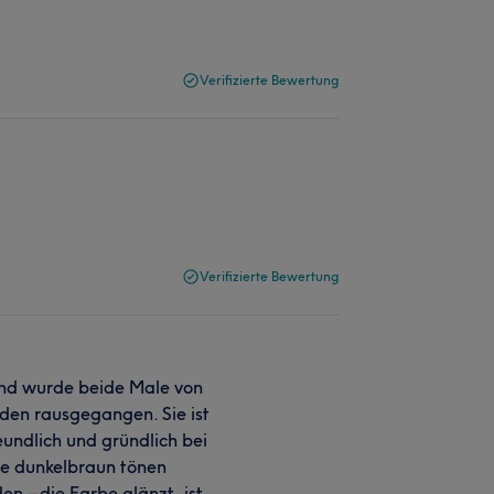
Verifizierte Bewertung
Verifizierte Bewertung
 und wurde beide Male von
ieden rausgegangen. Sie ist
eundlich und gründlich bei
re dunkelbraun tönen
en – die Farbe glänzt, ist