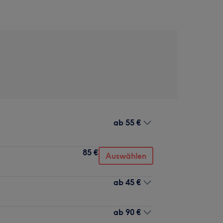
ab
55 €
85 €
Auswählen
ab
45 €
ab
90 €