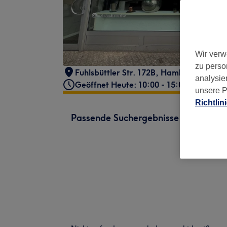
Wir verw
zu perso
Fuhlsbüttler Str. 172B
,
Hamburg
,
22305
analysie
Geöffnet Heute: 10:00 - 15:00
unsere P
Richtlin
Passende Suchergebnisse