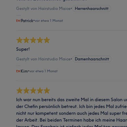
Gestylt von Hairstudio Maice
•
Herrenhaarschnitt
Patrick
•
vor etwa 1 Monat
Super!
Gestylt von Hairstudio Maice
•
Damenhaarschnitt
Kim
•
vor etwa 1 Monat
Ich war nun bereits das zweite Mal in diesem Salon
der Chefin persönlich betreut. Ich bin jedes Mal zufr
nicht nur kompetent sondern auch jedes Mal super fr
der Arbeit. Bei beiden Terminen habe ich meine Haa
lassen. Das Ergebnis ist einfach jedes Mal top geword