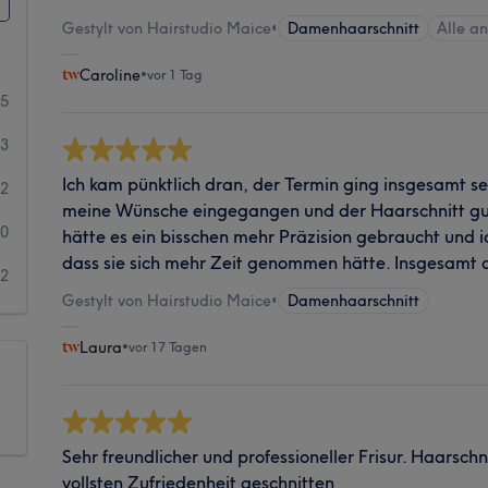
Gestylt von Hairstudio Maice
•
Damenhaarschnitt
Alle a
Caroline
•
vor 1 Tag
15
3
Ich kam pünktlich dran, der Termin ging insgesamt se
2
meine Wünsche eingegangen und der Haarschnitt gut
0
hätte es ein bisschen mehr Präzision gebraucht und 
dass sie sich mehr Zeit genommen hätte. Insgesamt a
2
Gestylt von Hairstudio Maice
•
Damenhaarschnitt
Laura
•
vor 17 Tagen
Sehr freundlicher und professioneller Frisur. Haarsch
vollsten Zufriedenheit geschnitten