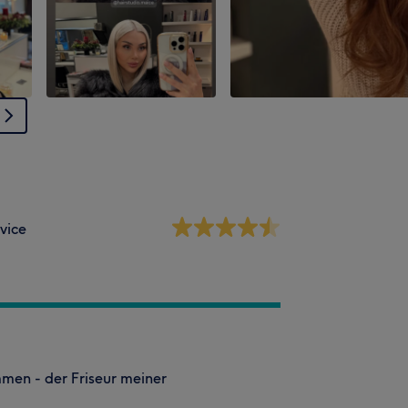
vice
mmen - der Friseur meiner