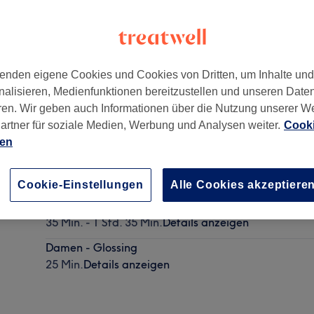
enden eigene Cookies und Cookies von Dritten, um Inhalte un
nalisieren, Medienfunktionen bereitzustellen und unseren Date
ren. Wir geben auch Informationen über die Nutzung unserer W
artner für soziale Medien, Werbung und Analysen weiter.
Cooki
ien
Damen - Waschen, Schneiden & Föhnen
30 Min. - 1 Std.
Details anzeigen
Cookie-Einstellungen
Alle Cookies akzeptiere
Damen - Foliensträhnen ganzer Kopf
35 Min. - 1 Std. 35 Min.
Details anzeigen
Damen - Glossing
25 Min.
Details anzeigen