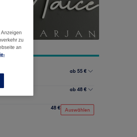
d Anzeigen
nverkehr zu
ebseite an
e-
ab
55 €
n
ab
48 €
48 €
Auswählen