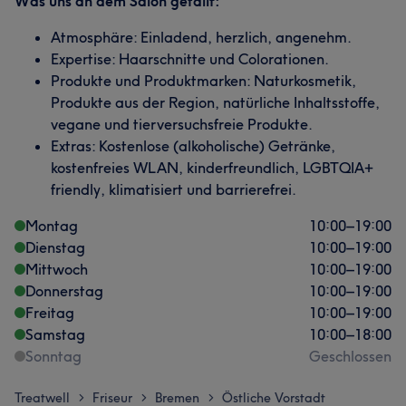
Was uns an dem Salon gefällt:
Atmosphäre: Einladend, herzlich, angenehm.
Expertise: Haarschnitte und Colorationen.
Produkte und Produktmarken: Naturkosmetik,
Produkte aus der Region, natürliche Inhaltsstoffe,
vegane und tierversuchsfreie Produkte.
Extras: Kostenlose (alkoholische) Getränke,
kostenfreies WLAN, kinderfreundlich, LGBTQIA+
friendly, klimatisiert und barrierefrei.
Montag
10:00
–
19:00
Dienstag
10:00
–
19:00
Mittwoch
10:00
–
19:00
Donnerstag
10:00
–
19:00
Freitag
10:00
–
19:00
Samstag
10:00
–
18:00
Sonntag
Geschlossen
Treatwell
Friseur
Bremen
Östliche Vorstadt
>
>
>