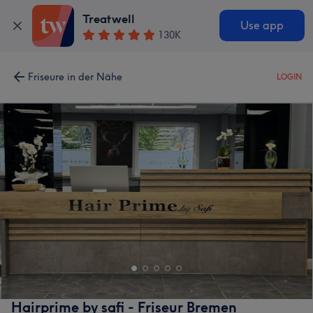
Treatwell
Use app
130K
Friseure in der Nähe
LOGIN
Hairprime by safi - Friseur Bremen