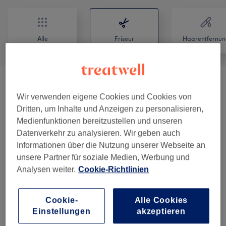
Alle
Friseur
Haarentfernun
Herren - Haarschnitte & Stylings
(
5
)
ab 17 €
Wir verwenden eigene Cookies und Cookies von
Dritten, um Inhalte und Anzeigen zu personalisieren,
Kinder - Haarschnitte & Stylings
(
2
)
ab 19 €
Medienfunktionen bereitzustellen und unseren
Datenverkehr zu analysieren. Wir geben auch
Unsere Arbeit
Informationen über die Nutzung unserer Webseite an
Bild anklicken für weitere Details
unsere Partner für soziale Medien, Werbung und
Analysen weiter.
Cookie-Richtlinien
Cookie-
Alle Cookies
Einstellungen
akzeptieren