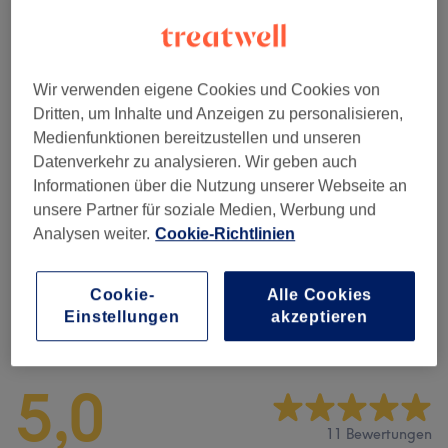
Nicht gefunden wonach du gesucht hast?
Alle Services
Wir verwenden eigene Cookies und Cookies von
Women - Diodenlaser
(
28
)
ab 30 €
Dritten, um Inhalte und Anzeigen zu personalisieren,
Medienfunktionen bereitzustellen und unseren
Women - Packages - Diodenlaser
(
7
)
ab 100 €
Datenverkehr zu analysieren. Wir geben auch
Informationen über die Nutzung unserer Webseite an
Men - Diodenlaser
(
21
)
ab 40 €
unsere Partner für soziale Medien, Werbung und
Analysen weiter.
Cookie-Richtlinien
Men - Packages - Diodenlaser
(
3
)
ab 230 €
Cookie-
Alle Cookies
Einstellungen
akzeptieren
Salonbewertungen
5,0
11 Bewertungen