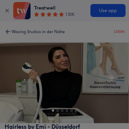
Treatwell
Use app
130K
Waxing Studios in der Nähe
LOGIN
Hairless by Emi - Düsseldorf