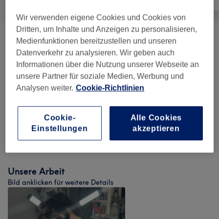
Wir verwenden eigene Cookies und Cookies von
Dritten, um Inhalte und Anzeigen zu personalisieren,
Medienfunktionen bereitzustellen und unseren
Damen - Haarschnitte & Stylings
(
6
)
ab 25 €
Datenverkehr zu analysieren. Wir geben auch
Informationen über die Nutzung unserer Webseite an
Herren - Haarschnitte & Stylings
(
2
)
ab 18 €
unsere Partner für soziale Medien, Werbung und
Analysen weiter.
Cookie-Richtlinien
Kinder - Haarschnitte & Stylings
(
1
)
ab 15 €
Haarverlängerung
(
1
)
ab 400 €
Cookie-
Alle Cookies
Einstellungen
akzeptieren
Damen - Farbe & Coloration
(
4
)
ab 35 €
Unsere Arbeit
Bild anklicken für weitere Details