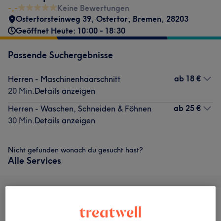
-,-
Keine Bewertungen
Ostertorsteinweg 39
,
Ostertor
,
Bremen
,
28203
Geöffnet Heute: 10:00 - 18:30
Passende Suchergebnisse
ab
18 €
Herren - Maschinenhaarschnitt
20 Min.
Details anzeigen
ab
25 €
Herren - Waschen, Schneiden & Föhnen
30 Min.
Details anzeigen
Nicht gefunden wonach du gesucht hast?
Alle Services
Alle
Friseur
Gesicht