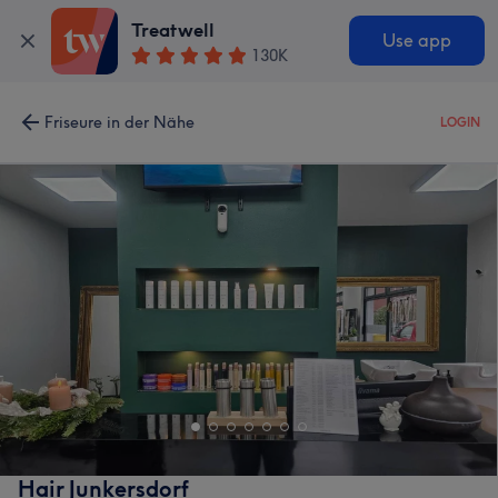
Treatwell
Use app
130K
Friseure in der Nähe
LOGIN
Hair Junkersdorf