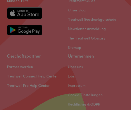
Kunden-Hilfe
Treatment Guide
Unser Blog
Treatwell Geschenkgutschein
Newsletter Anmeldung
The Treatwell Glossary
Sitemap
Geschäftspartner
Unternehmen
Partner werden
Über uns
Treatwell Connect Help Center
Jobs
Treatwell Pro Help Center
Impressum
Cookie-Einstellungen
Rechtliches & GDPR
© 2026 Treatwell DACH GmbH