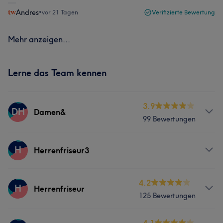
Andres
•
vor 21 Tagen
Verifizierte Bewertung
Mehr anzeigen...
Lerne das Team kennen
3.9
DH
Damen&
99 Bewertungen
Services
H
Herrenfriseur3
Friseur
Gesicht
Haarentfernung
Services
4.2
H
Herrenfriseur
125 Bewertungen
Was unsere Kunden über Damen& sagen
Friseur
Professionell
6
Kompetent
6
Aufmerksam
5
Services