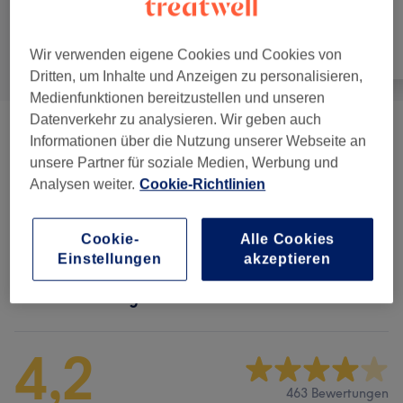
Alle
Friseur
Gesicht
Wir verwenden eigene Cookies und Cookies von
Dritten, um Inhalte und Anzeigen zu personalisieren,
Medienfunktionen bereitzustellen und unseren
Datenverkehr zu analysieren. Wir geben auch
Herren - Haarschnitte & Stylings
(
7
)
ab 3 €
Informationen über die Nutzung unserer Webseite an
unsere Partner für soziale Medien, Werbung und
Damen - Haarschnitte & Stylings
(
3
)
ab 29 €
Analysen weiter.
Cookie-Richtlinien
Damen - Farbe & Dauerwelle
(
6
)
ab 23 €
Cookie-
Alle Cookies
Einstellungen
akzeptieren
Salonbewertungen
4,2
463 Bewertungen