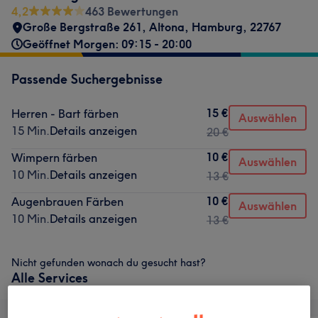
4,2
463 Bewertungen
Große Bergstraße 261
,
Altona
,
Hamburg
,
22767
Geöffnet Morgen: 09:15 - 20:00
Passende Suchergebnisse
15 €
Herren - Bart färben
Auswählen
15 Min.
Details anzeigen
20 €
10 €
Wimpern färben
Auswählen
10 Min.
Details anzeigen
13 €
10 €
Augenbrauen Färben
Auswählen
10 Min.
Details anzeigen
13 €
Nicht gefunden wonach du gesucht hast?
Alle Services