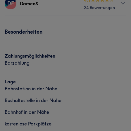
4.1
DF
Damen&
24 Bewertungen
Sympathisch
5
Friseur
Services
Was unsere Kunden über Herrenfriseur sagen
Besonderheiten
Friseur
Gesicht
Professionell
9
Zahlungsmöglichkeiten
Barzahlung
Lage
Bahnstation in der Nähe
Bushaltestelle in der Nähe
Bahnhof in der Nähe
kostenlose Parkplätze