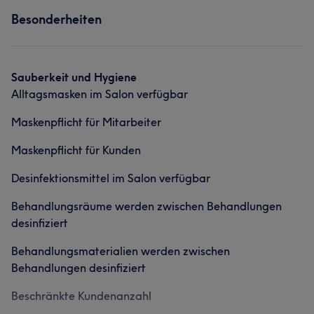
Was unsere Kunden über Ute sagen
Außergewöhnlich
13
Besonderheiten
Friseur
Kompetent
8
Sympathisch
6
Sauberkeit und Hygiene
Alltagsmasken im Salon verfügbar
Maskenpflicht für Mitarbeiter
Maskenpflicht für Kunden
Desinfektionsmittel im Salon verfügbar
Behandlungsräume werden zwischen Behandlungen
desinfiziert
Behandlungsmaterialien werden zwischen
Behandlungen desinfiziert
Beschränkte Kundenanzahl