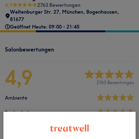
4,9
2763 Bewertungen
Weltenburger Str. 27
,
München, Bogenhausen
,
81677
Geöffnet Heute: 09:00 - 21:45
Salonbewertungen
4,9
2763 Bewertungen
Ambiente
Sauberkeit
Service