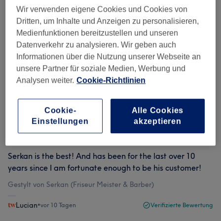
Wir verwenden eigene Cookies und Cookies von
Dritten, um Inhalte und Anzeigen zu personalisieren,
Bewertungen filtern
Medienfunktionen bereitzustellen und unseren
Datenverkehr zu analysieren. Wir geben auch
Bewertung
Nach Sternen filtern
Informationen über die Nutzung unserer Webseite an
unsere Partner für soziale Medien, Werbung und
Analysen weiter.
Cookie-Richtlinien
Verifizierte Bewertungen
Geschrieben von unseren Kunden, damit du weißt, was
dich in jedem Salon erwartet.
Cookie-
Alle Cookies
Einstellungen
akzeptieren
Serkan is the best! And has been for the last over 10
years since I am fortunate enough to be his customer!
Gestylt von Serkan (Friseur Meister & Barber)
Lucian
•
vor 10 Tagen
Verifizierte Bewertung