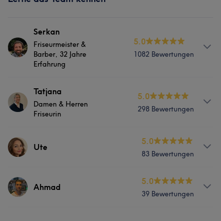
Serkan
5.0
Friseurmeister &
Barber, 32 Jahre
1082 Bewertungen
Erfahrung
Services
Tatjana
5.0
Damen & Herren
298 Bewertungen
Friseur
Friseurin
Services
5.0
Was unsere Kunden über Serkan sagen
Ute
83 Bewertungen
Friseur
Professionell
100
Außergewöhnlich
56
Kompetent
50
Services
5.0
Herzlich
45
Ahmad
Was unsere Kunden über Tatjana sagen
39 Bewertungen
Friseur
Professionell
33
Kompetent
20
Erfahren
17
Services