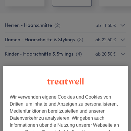
Herren - Haarschnitte
(
2
)
ab 11,50 €
Damen - Haarschnitte & Stylings
(
3
)
ab 22,50 €
Kinder - Haarschnitte & Stylings
(
4
)
ab 20,50 €
Styling Zusatzwünsche
(
2
)
ab 35 €
Damen - Farbeservice
(
5
)
ab 22,50 €
Herren - Farbe & Grauhaarkaschierung
(
4
)
ab 51 €
Wir verwenden eigene Cookies und Cookies von
Dritten, um Inhalte und Anzeigen zu personalisieren,
Damen - Highlighttechniken
(
6
)
ab 22,50 €
Medienfunktionen bereitzustellen und unseren
Datenverkehr zu analysieren. Wir geben auch
Umformungen (Dauerwelle)
(
1
)
Informationen über die Nutzung unserer Webseite an
ab 99,90 €