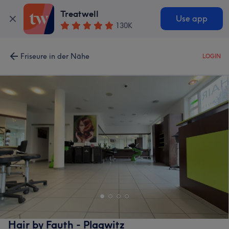
Treatwell
Use app
130K
Friseure in der Nähe
LOGIN
Hair by Fauth - Plagwitz