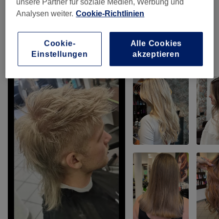
unsere Partner für soziale Medien, Werbung und
Analysen weiter.
Cookie-Richtlinien
Haarpflege Für Sie & Ihn (buchbar Nur
ab 13,90 €
Mit Zusatzleistung)
(
2
)
Cookie-
Alle Cookies
Einstellungen
akzeptieren
Unsere Arbeit
Bild anklicken für weitere Details