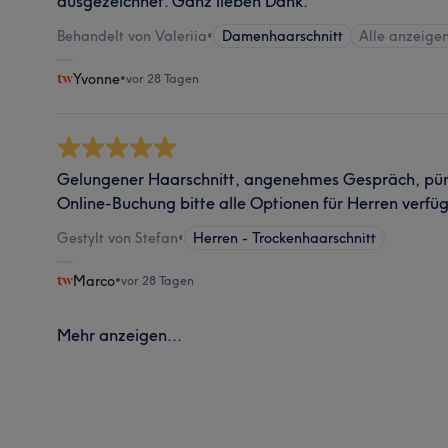
ausgezeichnet. Ganz lieben Dank.
Behandelt von Valeriia
•
Damenhaarschnitt
Alle anzeige
Yvonne
•
vor 28 Tagen
Gelungener Haarschnitt, angenehmes Gespräch, pünk
Online-Buchung bitte alle Optionen für Herren verf
Gestylt von Stefan
•
Herren - Trockenhaarschnitt
Marco
•
vor 28 Tagen
Mehr anzeigen...