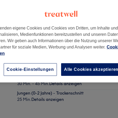
enden eigene Cookies und Cookies von Dritten, um Inhalte un
nalisieren, Medienfunktionen bereitzustellen und unseren Date
04229
ren. Wir geben auch Informationen über die Nutzung unserer W
artner für soziale Medien, Werbung und Analysen weiter.
Cooki
ien
Jungen - Nasshaarschnitt
30 Min.
Details anzeigen
Cookie-Einstellungen
Alle Cookies akzeptiere
Mädchen - Nasshaarschnitt
30 Min. - 45 Min.
Details anzeigen
Jungen (0-2 Jahre) - Trockenschnitt
25 Min.
Details anzeigen