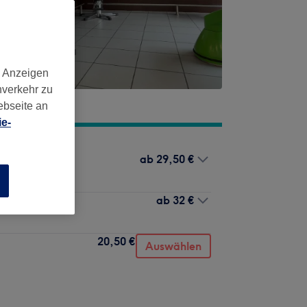
d Anzeigen
nverkehr zu
ebseite an
e-
ab
29,50 €
n
ab
32 €
20,50 €
Auswählen