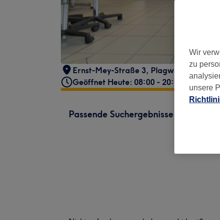
Wir verw
zu perso
Ernst-Mey-Straße 3
,
Plagwitz
,
Leipzig
,
analysie
Geöffnet Heute: 08:00 - 20:00
unsere P
Richtlin
Passende Suchergebnisse