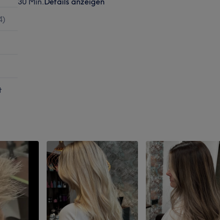
30 Min.
Details anzeigen
4
)
t