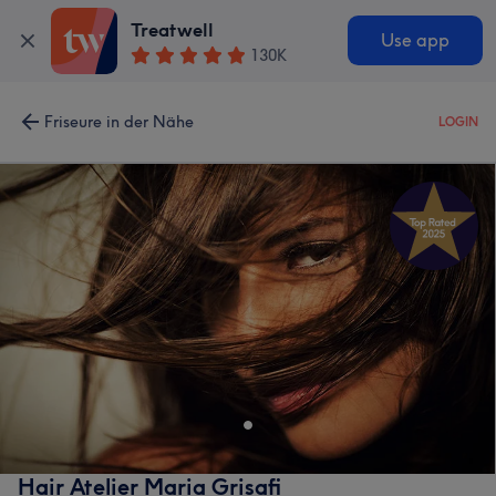
Treatwell
Use app
130K
Friseure in der Nähe
LOGIN
Hair Atelier Maria Grisafi