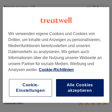
Haarservices
(
4
)
ab 20 €
Bart- & Gesichtspflege
(
4
)
ab 25 €
Pakete
(
3
)
ab 40 €
Wir verwenden eigene Cookies und Cookies von
Dritten, um Inhalte und Anzeigen zu personalisieren,
Medienfunktionen bereitzustellen und unseren
Salonbewertungen
Datenverkehr zu analysieren. Wir geben auch
Informationen über die Nutzung unserer Webseite an
unsere Partner für soziale Medien, Werbung und
4,7
Analysen weiter.
Cookie-Richtlinien
98 Bewertungen
Cookie-
Alle Cookies
Ambiente
Einstellungen
akzeptieren
Sauberkeit