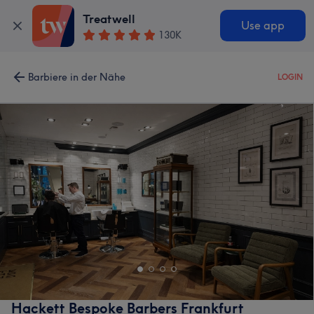
Treatwell
Use app
130K
Barbiere in der Nähe
LOGIN
Hackett Bespoke Barbers Frankfurt