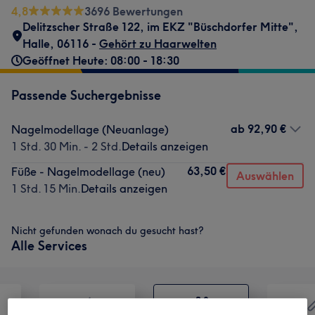
4,8
3696 Bewertungen
Delitzscher Straße 122
,
im EKZ "Büschdorfer Mitte"
,
Halle
,
06116 -
Gehört zu Haarwelten
Geöffnet Heute: 08:00 - 18:30
Passende Suchergebnisse
ab
92,90 €
Nagelmodellage (Neuanlage)
1 Std. 30 Min. - 2 Std.
Details anzeigen
63,50 €
Füße - Nagelmodellage (neu)
Auswählen
1 Std. 15 Min.
Details anzeigen
Nicht gefunden wonach du gesucht hast?
Alle Services