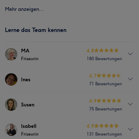
Mehr anzeigen...
Lerne das Team kennen
MA
4.8
Friseurin
180 Bewertungen
Services
4.7
Ines
71 Bewertungen
Friseur
Services
4.9
Susen
Was unsere Kunden über MA sagen
75 Bewertungen
Friseur
Sympathisch
9
Professionell
9
Kompetent
7
Services
Isabell
4.9
Was unsere Kunden über Ines sagen
Freundlich
7
Friseurin
131 Bewertungen