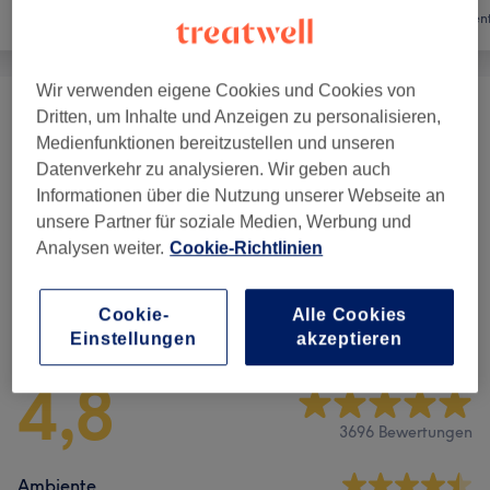
Friseur
Nägel
Haarent
Wir verwenden eigene Cookies und Cookies von
Dritten, um Inhalte und Anzeigen zu personalisieren,
Pediküre
(
10
)
ab 5,50 €
Medienfunktionen bereitzustellen und unseren
Datenverkehr zu analysieren. Wir geben auch
Maniküre
(
6
)
ab 5,50 €
Informationen über die Nutzung unserer Webseite an
unsere Partner für soziale Medien, Werbung und
Nageldesign
(
11
)
ab 8 €
Analysen weiter.
Cookie-Richtlinien
Salonbewertungen
Cookie-
Alle Cookies
Einstellungen
akzeptieren
4,8
3696 Bewertungen
Ambiente