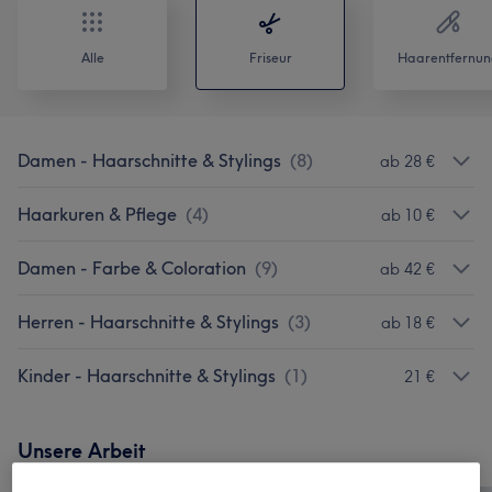
Alle
Friseur
Haarentfernun
Damen - Haarschnitte & Stylings
(
8
)
ab 28 €
Haarkuren & Pflege
(
4
)
ab 10 €
Damen - Farbe & Coloration
(
9
)
ab 42 €
Herren - Haarschnitte & Stylings
(
3
)
ab 18 €
Kinder - Haarschnitte & Stylings
(
1
)
21 €
Unsere Arbeit
Bild anklicken für weitere Details