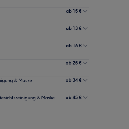
ab
15 €
ab
13 €
ab
16 €
ab
25 €
ab
34 €
inigung & Maske
ab
45 €
 Gesichtsreinigung & Maske