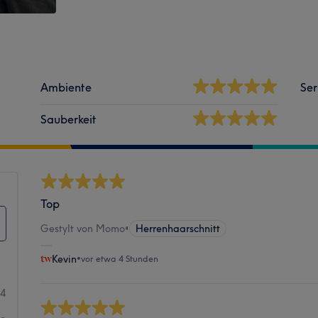
Ambiente
Ser
Sauberkeit
Top
Gestylt von Momo
•
Herrenhaarschnitt
Kevin
•
vor etwa 4 Stunden
34