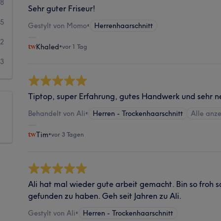
38
Sehr guter Friseur!
5
Gestylt von Momo
•
Herrenhaarschnitt
2
Khaled
•
vor 1 Tag
3
Tiptop, super Erfahrung, gutes Handwerk und sehr ne
Behandelt von Ali
•
Herren - Trockenhaarschnitt
Alle anz
Tim
•
vor 3 Tagen
Ali hat mal wieder gute arbeit gemacht. Bin so froh 
gefunden zu haben. Geh seit Jahren zu Ali.
Gestylt von Ali
•
Herren - Trockenhaarschnitt