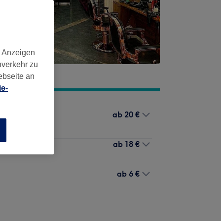
d Anzeigen
nverkehr zu
ebseite an
e-
ab
20 €
n
ab
18 €
ab
6 €