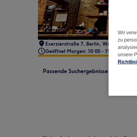
Wir verw
zu perso
Exerzierstraße 7
,
Berlin, Wedding
,
133
analysie
Geöffnet Morgen: 10:00 - 19:00
unsere P
Richtlin
Passende Suchergebnisse