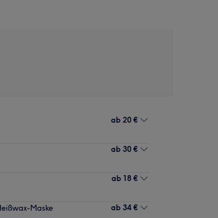
ab
20 €
ab
30 €
ab
18 €
ab
34 €
. Heißwax-Maske