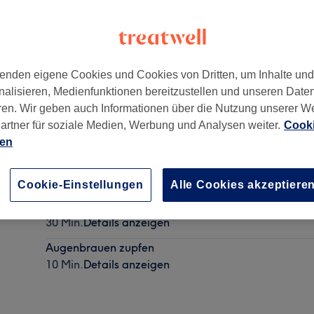
enden eigene Cookies und Cookies von Dritten, um Inhalte un
nalisieren, Medienfunktionen bereitzustellen und unseren Date
57
ren. Wir geben auch Informationen über die Nutzung unserer W
artner für soziale Medien, Werbung und Analysen weiter.
Cooki
ien
Herren - Waschen, Schneiden & Föhnen & Styling
35 Min.
Details anzeigen
Cookie-Einstellungen
Alle Cookies akzeptiere
Herren - Trockenhaarschnitt & Föhnen & Styling
30 Min.
Details anzeigen
Augenbrauen zupfen
10 Min.
Details anzeigen