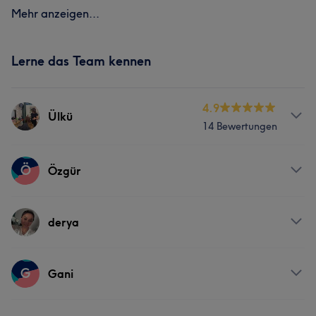
Mehr anzeigen...
Lerne das Team kennen
4.9
Ülkü
14 Bewertungen
Services
Ö
Özgür
Friseur
Gesicht
Haarentfernung
Services
derya
Portfolio
Gesicht
Kosmetische Zahnmedizin
Services
G
Gani
Portfolio
Gesicht
Kosmetische Zahnmedizin