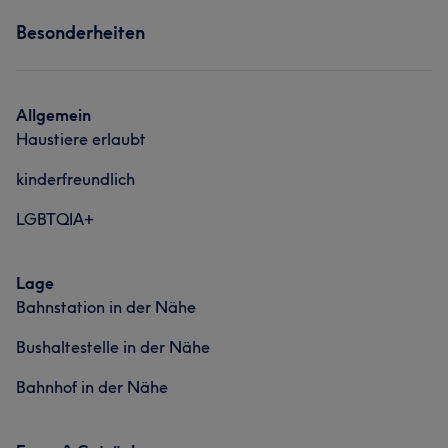
Services
Besonderheiten
Portfolio
Friseur
Gesicht
Portfolio
Allgemein
Haustiere erlaubt
kinderfreundlich
LGBTQIA+
Lage
Bahnstation in der Nähe
Bushaltestelle in der Nähe
Bahnhof in der Nähe