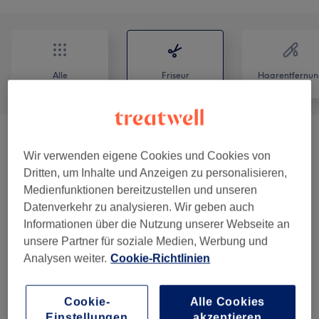
Alle
Friseur
Haarentfernun
Herren - Haarschnitte & Stylings
(
4
)
ab 15 €
Wir verwenden eigene Cookies und Cookies von
Dritten, um Inhalte und Anzeigen zu personalisieren,
Kinder - Haarschnitte & Stylings
(
10
)
ab 5 €
Medienfunktionen bereitzustellen und unseren
Datenverkehr zu analysieren. Wir geben auch
Damen - Haarschnitte & Stylings
(
10
)
ab 25 €
Informationen über die Nutzung unserer Webseite an
unsere Partner für soziale Medien, Werbung und
Haarkuren & Pflege
(
2
)
ab 10 €
Analysen weiter.
Cookie-Richtlinien
Damen - Farbe & Coloration
(
9
)
ab 34 €
Cookie-
Alle Cookies
Haarverlängerung
(
2
)
Einstellungen
akzeptieren
35 €