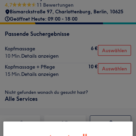
4,7
11 Bewertungen
Bismarckstraße 97
,
Charlottenburg
,
Berlin
,
10625
Geöffnet Heute: 09:00 - 18:00
Passende Suchergebnisse
6 €
Kopfmassage
Auswählen
10 Min.
Details anzeigen
10 €
Kopfmassage + Pflege
Auswählen
15 Min.
Details anzeigen
Nicht gefunden wonach du gesucht hast?
Alle Services
Haarentfernung
Gesicht
Massage