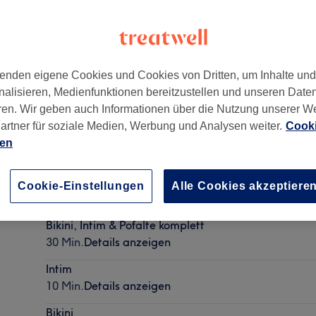
enden eigene Cookies und Cookies von Dritten, um Inhalte un
nalisieren, Medienfunktionen bereitzustellen und unseren Date
k-Süd
,
Hamburg
,
22083
ren. Wir geben auch Informationen über die Nutzung unserer W
artner für soziale Medien, Werbung und Analysen weiter.
Cooki
ien
Ganzkörper Beratung (wird mit Folgetermin verrech
Cookie-Einstellungen
Alle Cookies akzeptiere
20 Min.
Details anzeigen
Bikini, Intim & Pofalte komplett
30 Min.
Details anzeigen
Intim
10 Min.
Details anzeigen
Bikini