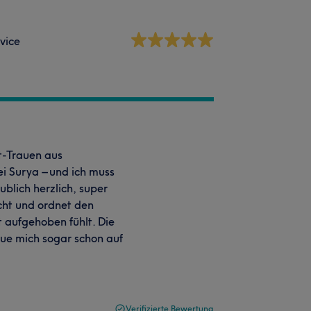
vice
t-Trauen aus
ei Surya – und ich muss
ublich herzlich, super
icht und ordnet den
t aufgehoben fühlt. Die
ue mich sogar schon auf
Verifizierte Bewertung