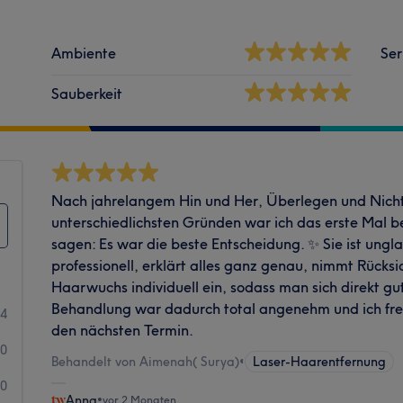
Ambiente
Ser
Sauberkeit
Nach jahrelangem Hin und Her, Überlegen und Nich
unterschiedlichsten Gründen war ich das erste Mal b
sagen: Es war die beste Entscheidung. ✨ Sie ist ungla
professionell, erklärt alles ganz genau, nimmt Rücks
Haarwuchs individuell ein, sodass man sich direkt gu
Behandlung war dadurch total angenehm und ich fre
14
den nächsten Termin.
0
Behandelt von Aimenah( Surya)
•
Laser-Haarentfernung
0
Anna
•
vor 2 Monaten