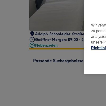
Wir verw
zu perso
Adolph-Schönfelder-Straße 66
,
Barmbe
analysie
Geöffnet Morgen: 09:00 - 20:00
unsere P
Nebenzeiten
Richtlin
Passende Suchergebnisse