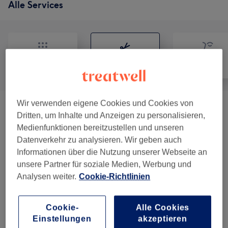
Alle Services
Alle
Friseur
Gesicht
Wir verwenden eigene Cookies und Cookies von
Damen - Haarschnitte & Stylings
(
3
)
ab 37 €
Dritten, um Inhalte und Anzeigen zu personalisieren,
Medienfunktionen bereitzustellen und unseren
Damen - Farbe & Coloration
(
14
)
ab 82 €
Datenverkehr zu analysieren. Wir geben auch
Informationen über die Nutzung unserer Webseite an
Herren - Haarschnitte & Stylings
(
2
)
ab 20 €
unsere Partner für soziale Medien, Werbung und
Analysen weiter.
Cookie-Richtlinien
Kinder - Haarschnitte & Stylings
(
1
)
25 €
Cookie-
Alle Cookies
Haarkuren & Pflege
(
2
)
ab 20 €
Einstellungen
akzeptieren