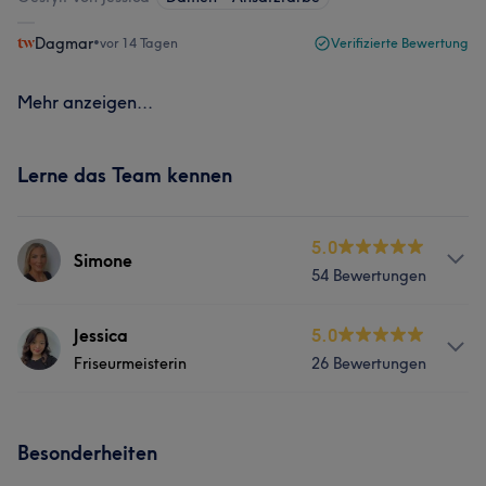
Dagmar
•
vor 14 Tagen
Verifizierte Bewertung
Mehr anzeigen...
Lerne das Team kennen
5.0
Simone
54 Bewertungen
Services
Jessica
5.0
Friseurmeisterin
26 Bewertungen
Friseur
Gesicht
Services
Portfolio
Besonderheiten
Friseur
Gesicht