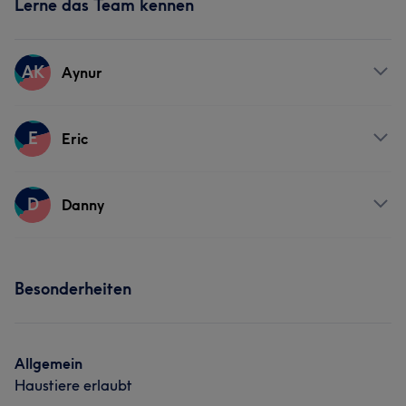
Lerne das Team kennen
AK
Aynur
Services
E
Eric
Friseur
Gesicht
Haarentfernung
Services
D
Danny
Friseur
Haarentfernung
Services
Besonderheiten
Friseur
Haarentfernung
Allgemein
Haustiere erlaubt