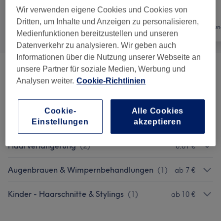
Wir verwenden eigene Cookies und Cookies von
Dritten, um Inhalte und Anzeigen zu personalisieren,
Alle
Friseur
Haarentfernun
Medienfunktionen bereitzustellen und unseren
Datenverkehr zu analysieren. Wir geben auch
Informationen über die Nutzung unserer Webseite an
unsere Partner für soziale Medien, Werbung und
Damen - Haarschnitte & Stylings
(
7
)
ab 17 €
Analysen weiter.
Cookie-Richtlinien
Damen - Farbe & Coloration
(
4
)
ab 25 €
Cookie-
Alle Cookies
Herren - Haarschnitte & Stylings
(
2
)
ab 15 €
Einstellungen
akzeptieren
Haarverlängerung
(
2
)
0,01 €
Augenbrauen & Wimpernbehandlungen
(
1
)
ab 7 €
Kinder - Haarschnitte & Stylings
(
1
)
ab 10 €