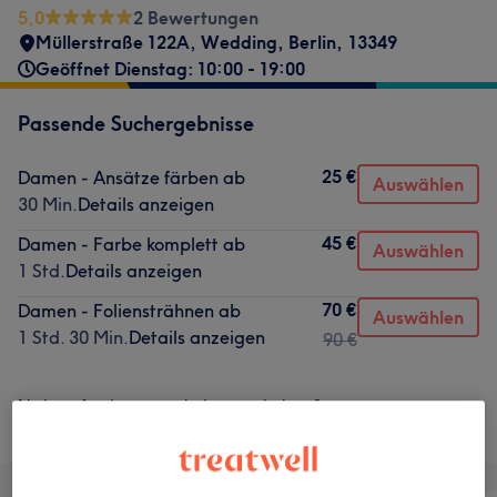
5,0
2 Bewertungen
Müllerstraße 122A
,
Wedding
,
Berlin
,
13349
Geöffnet Dienstag: 10:00 - 19:00
Passende Suchergebnisse
25 €
Damen - Ansätze färben ab
Auswählen
30 Min.
Details anzeigen
45 €
Damen - Farbe komplett ab
Auswählen
1 Std.
Details anzeigen
70 €
Damen - Foliensträhnen ab
Auswählen
1 Std. 30 Min.
Details anzeigen
90 €
Nicht gefunden wonach du gesucht hast?
Alle Services