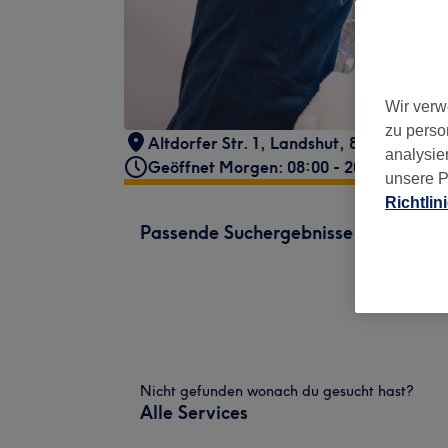
Wir verw
zu perso
Altdorfer Str. 1
,
Landshut
,
84032
analysie
Geöffnet Morgen: 08:00 - 20:00
unsere P
Richtlin
Passende Suchergebnisse
Nicht gefunden wonach du gesucht hast?
Alle Services