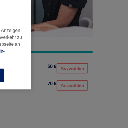
d Anzeigen
nverkehr zu
ebseite an
e-
50 €
Auswählen
n
70 €
Auswählen