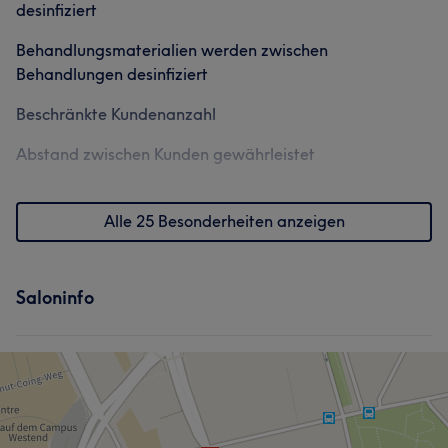
desinfiziert
Was unsere Kunden über Tamara sagen
Behandlungsmaterialien werden zwischen
Behandlungen desinfiziert
Professionell
5
Beschränkte Kundenanzahl
Abstand zwischen Kunden gewährleistet
Alle 25 Besonderheiten anzeigen
Saloninfo