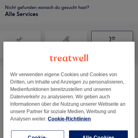
Nicht gefunden wonach du gesucht hast?
Alle Services
Friseur
Haarentfernung
Gesicht
Wir verwenden eigene Cookies und Cookies von
Braut Styling
(
1
)
160 €
Dritten, um Inhalte und Anzeigen zu personalisieren,
Medienfunktionen bereitzustellen und unseren
Kosmetik
(
3
)
ab 5 €
Datenverkehr zu analysieren. Wir geben auch
Informationen über die Nutzung unserer Webseite an
Extras
(
1
)
ab 10 €
unsere Partner für soziale Medien, Werbung und
Analysen weiter.
Cookie-Richtlinien
Unsere Arbeit
Bild anklicken für weitere Details
Cookie-
Alle Cookies