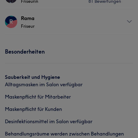
Portfolio
Friseurin
81 Bewertungen
Master Hairstylist Make-up Artist Colorist Blond Expert
Services
Info
Rama
R
Friseur
Colorist
Friseur
Gesicht
Haarentfernung
Services
Services
Portfolio
Besonderheiten
Friseur
Gesicht
Haarentfernung
Friseur
Gesicht
Haarentfernung
Portfolio
Sauberkeit und Hygiene
Alltagsmasken im Salon verfügbar
Maskenpflicht für Mitarbeiter
Maskenpflicht für Kunden
Desinfektionsmittel im Salon verfügbar
Behandlungsräume werden zwischen Behandlungen