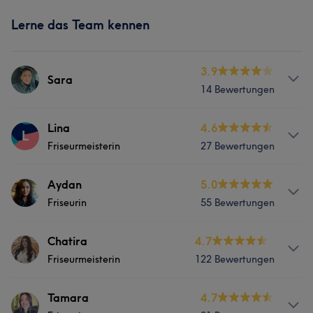
Lerne das Team kennen
3.9
Sara
14 Bewertungen
Services
Lina
4.6
L
Friseurmeisterin
27 Bewertungen
Friseur
Gesicht
Haarentfernung
Services
Aydan
5.0
Portfolio
Friseurin
55 Bewertungen
Friseur
Gesicht
Haarentfernung
Services
Chatira
4.7
Friseurmeisterin
122 Bewertungen
Friseur
Gesicht
Haarentfernung
Info
Tamara
4.7