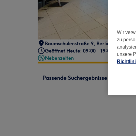
Wir verw
zu perso
Baumschulenstraße 9
,
Berlin
,
12437
analysie
Geöffnet Heute: 09:00 - 19:00
unsere P
Nebenzeiten
Richtlin
Passende Suchergebnisse