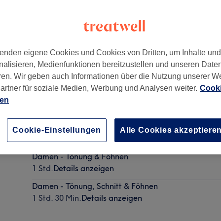
enden eigene Cookies und Cookies von Dritten, um Inhalte un
nalisieren, Medienfunktionen bereitzustellen und unseren Date
ren. Wir geben auch Informationen über die Nutzung unserer W
artner für soziale Medien, Werbung und Analysen weiter.
Cooki
ien
Damen - Tönung ganze Kopf
Cookie-Einstellungen
Alle Cookies akzeptiere
1 Std.
Details anzeigen
Damen - Tönung & Föhnen
1 Std.
Details anzeigen
Damen - Tönung, Schnitt & Föhnen
1 Std. 30 Min.
Details anzeigen