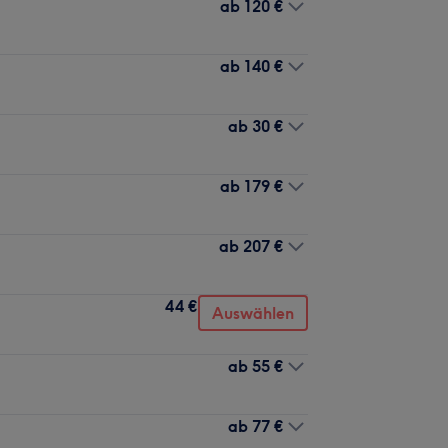
ab
120 €
ab
140 €
ab
30 €
ab
179 €
ab
207 €
44 €
Auswählen
ab
55 €
ab
77 €