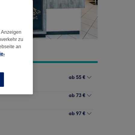
d Anzeigen
nverkehr zu
ebseite an
e-
ab
55 €
n
ab
73 €
ab
97 €