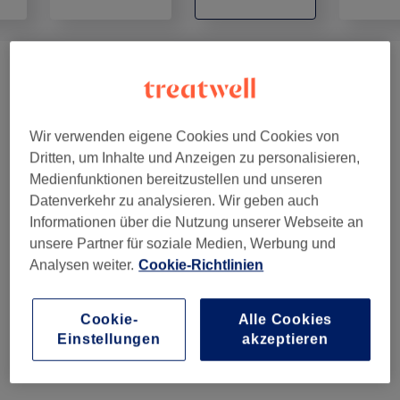
Nagelpflege - Nail Care
(
5
)
ab 18 €
Shellac
(
2
)
ab 22 €
Wir verwenden eigene Cookies und Cookies von
Dritten, um Inhalte und Anzeigen zu personalisieren,
Neumodellage - New Set
(
4
)
ab 40 €
Medienfunktionen bereitzustellen und unseren
Datenverkehr zu analysieren. Wir geben auch
Auffüllen - Refill
(
4
)
ab 35 €
Informationen über die Nutzung unserer Webseite an
unsere Partner für soziale Medien, Werbung und
Handdesign
(
1
)
ab 0,50 €
Analysen weiter.
Cookie-Richtlinien
Ablösen - Remove - Acrylic/Gel
(
1
)
ab 13 €
Cookie-
Alle Cookies
Zehenmodellage - New Set Toes
(
1
)
ab 47 €
Einstellungen
akzeptieren