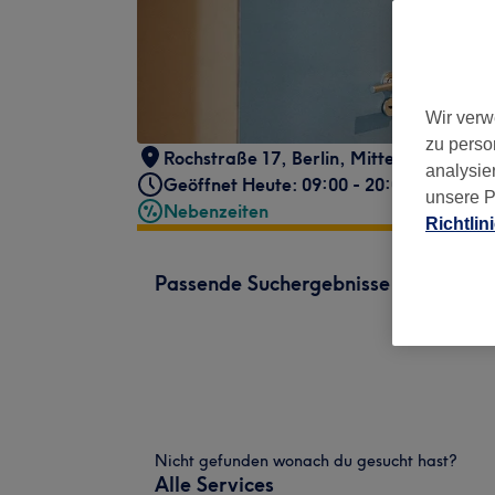
Wir verw
zu perso
Rochstraße 17
,
Berlin, Mitte
,
10178
analysie
Geöffnet Heute: 09:00 - 20:00
unsere P
Nebenzeiten
Richtlin
Passende Suchergebnisse
Nicht gefunden wonach du gesucht hast?
Alle Services