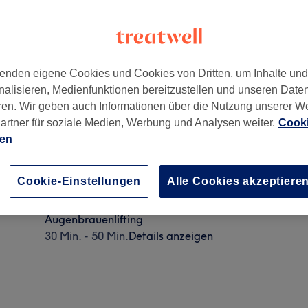
enden eigene Cookies und Cookies von Dritten, um Inhalte un
nalisieren, Medienfunktionen bereitzustellen und unseren Date
ren. Wir geben auch Informationen über die Nutzung unserer W
artner für soziale Medien, Werbung und Analysen weiter.
Cooki
ien
Augenbrauenlifting inkl. Färben und zupfen + Eyeb
Cookie-Einstellungen
Alle Cookies akzeptiere
50 Min.
Details anzeigen
Augenbrauenlifting
30 Min. - 50 Min.
Details anzeigen