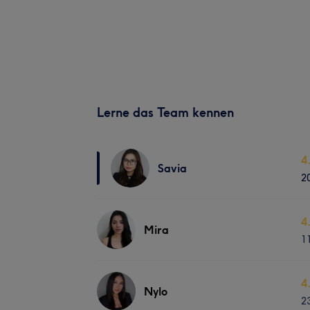
Lerne das Team kennen
4
Savia
2
4
Mira
1
4
Nylo
2