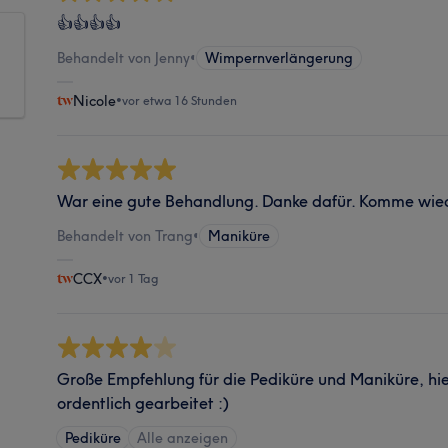
👍👍👍👍
Behandelt von Jenny
•
Wimpernverlängerung
Nicole
•
vor etwa 16 Stunden
War eine gute Behandlung. Danke dafür. Komme wie
Behandelt von Trang
•
Maniküre
CCX
•
vor 1 Tag
Große Empfehlung für die Pediküre und Maniküre, hie
ordentlich gearbeitet :)
Pediküre
Alle anzeigen