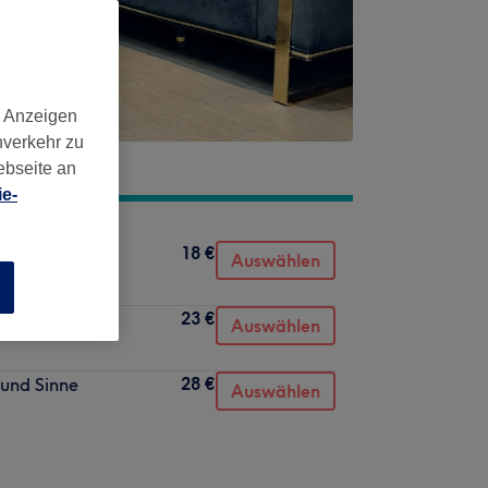
d Anzeigen
nverkehr zu
ebseite an
e-
18 €
Auswählen
n
23 €
Auswählen
28 €
 und Sinne
Auswählen