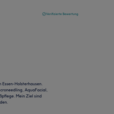
Verifizierte Bewertung
in Essen-Holsterhausen.
icroneedling, AquaFacial,
flege. Mein Ziel sind
nden.