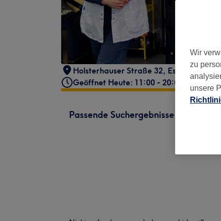
Wir verw
zu perso
Holsterhauser Straße 32
,
Essen
,
45147
analysie
Geöffnet Heute: 11:00 - 20:00
unsere P
Richtlin
Passende Suchergebnisse