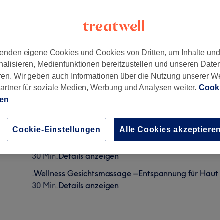
enden eigene Cookies und Cookies von Dritten, um Inhalte un
nalisieren, Medienfunktionen bereitzustellen und unseren Date
ren. Wir geben auch Informationen über die Nutzung unserer W
artner für soziale Medien, Werbung und Analysen weiter.
Cooki
ien
Handmassage
25 Min.
Details anzeigen
Cookie-Einstellungen
Alle Cookies akzeptiere
Fußmassage
30 Min.
Details anzeigen
.Wellness Gesichtsmassage – Entspannung für Haut
30 Min.
Details anzeigen