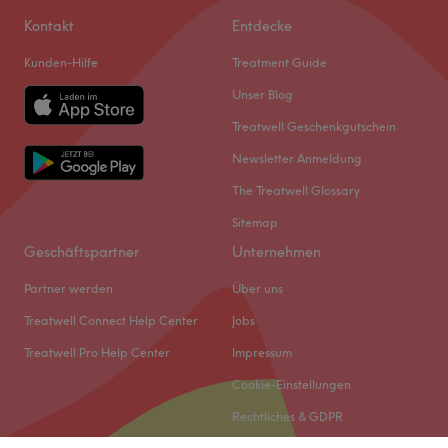
Kontakt
Entdecke
Kunden-Hilfe
Treatment Guide
Unser Blog
Treatwell Geschenkgutschein
Newsletter Anmeldung
The Treatwell Glossary
Sitemap
Geschäftspartner
Unternehmen
Partner werden
Über uns
Treatwell Connect Help Center
Jobs
Treatwell Pro Help Center
Impressum
Cookie-Einstellungen
Rechtliches & GDPR