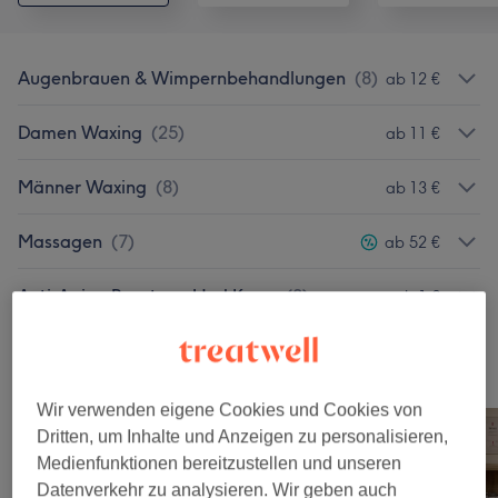
Augenbrauen & Wimpernbehandlungen
(
8
)
ab 12 €
Damen Waxing
(
25
)
ab 11 €
Männer Waxing
(
8
)
ab 13 €
Massagen
(
7
)
ab 52 €
Anti-Aging Beratung Und Kurse
(
2
)
ab 1 €
Unsere Arbeit
Bild anklicken für weitere Details
Wir verwenden eigene Cookies und Cookies von
Dritten, um Inhalte und Anzeigen zu personalisieren,
Medienfunktionen bereitzustellen und unseren
Datenverkehr zu analysieren. Wir geben auch