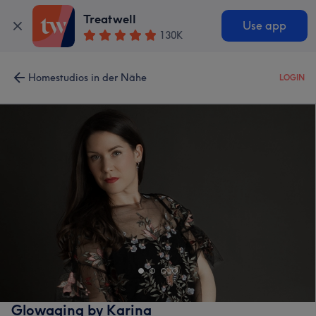
Treatwell
Use app
130K
Homestudios in der Nähe
LOGIN
Glowaging by Karina