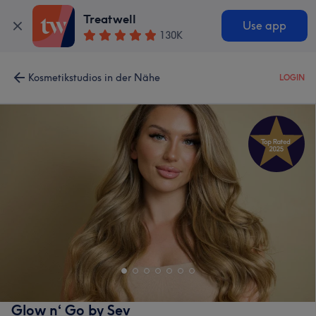
Treatwell
Use app
130K
Kosmetikstudios in der Nähe
LOGIN
Glow n‘ Go by Sev