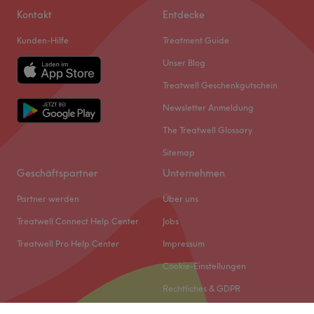
Kontakt
Entdecke
Kunden-Hilfe
Treatment Guide
Unser Blog
Treatwell Geschenkgutschein
Newsletter Anmeldung
The Treatwell Glossary
Sitemap
Geschäftspartner
Unternehmen
Partner werden
Über uns
Treatwell Connect Help Center
Jobs
Treatwell Pro Help Center
Impressum
Cookie-Einstellungen
Rechtliches & GDPR