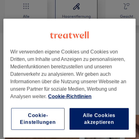
Alle
Haarentfernung
Gesicht
🫧 Beratung & Hautanlyse
(
1
)
30 €
Wir verwenden eigene Cookies und Cookies von
Dritten, um Inhalte und Anzeigen zu personalisieren,
✨Diodenlaser - Haarentfernung *Vorab
ab 19 €
Medienfunktionen bereitzustellen und unseren
Beratung Buchen Für Neukunden
(
11
)
Datenverkehr zu analysieren. Wir geben auch
Informationen über die Nutzung unserer Webseite an
🕯️Waxxing
(
7
)
ab 10 €
unsere Partner für soziale Medien, Werbung und
Analysen weiter.
Cookie-Richtlinien
Unsere Arbeit
Bild anklicken für weitere Details
Cookie-
Alle Cookies
Einstellungen
akzeptieren