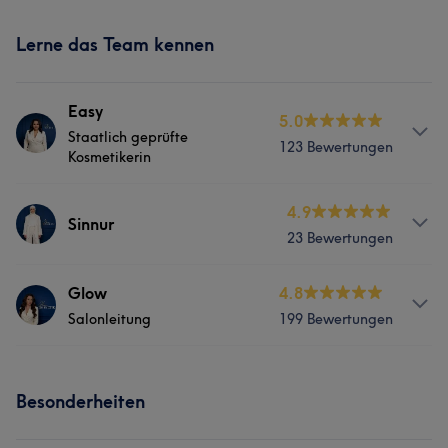
Lerne das Team kennen
Easy
5.0
Staatlich geprüfte
123 Bewertungen
Kosmetikerin
Services
4.9
Sinnur
23 Bewertungen
Körper
Gesicht
Massage
Services
Glow
4.8
Haarentfernung
Salonleitung
199 Bewertungen
Körper
Gesicht
Was unsere Kunden über Easy sagen
Services
Besonderheiten
Detailverliebt
8
Erfahren
7
Freundlich
5
Körper