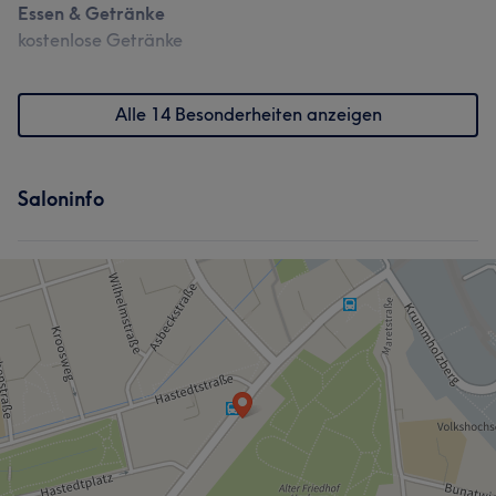
Essen & Getränke
kostenlose Getränke
Alle 14 Besonderheiten anzeigen
Saloninfo
Was unsere Kunden über Glow sagen
Herzlich
16
Professionell
16
Detailverliebt
14