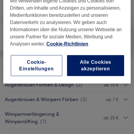
Wir verwenden eigene Cookies und Cookies von
Nicht gefunden wonach du gesucht hast?
Alle Services
Dritten, um Inhalte und Anzeigen zu personalisieren,
Medienfunktionen bereitzustellen und unseren
Datenverkehr zu analysieren. Wir geben auch
Informationen über die Nutzung unserer Webseite an
unsere Partner für soziale Medien, Werbung und
Alle
Haarentfernung
Gesicht
Analysen weiter.
Cookie-Richtlinien
Cookie-
Alle Cookies
Einstellungen
akzeptieren
Promo Pakete
(
1
)
115 €
Augenbrauen Formen & Design
(
2
)
ab 10 €
Augenbrauen & Wimpern Färben
(
3
)
ab 7 €
Wimpernverlängerung &
ab 25 €
Wimpernlifting
(
7
)