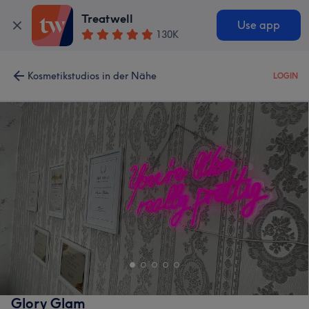
Treatwell
Use app
130K
Kosmetikstudios in der Nähe
LOGIN
Glory Glam