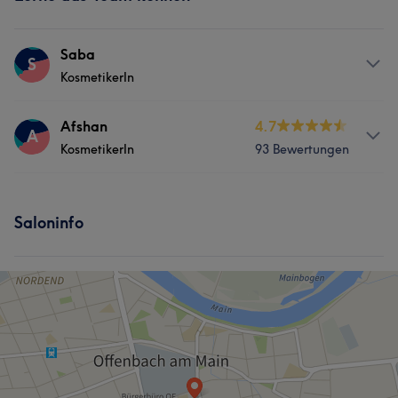
Saba
S
KosmetikerIn
Services
Afshan
4.7
A
KosmetikerIn
93 Bewertungen
Gesicht
Services
Saloninfo
Gesicht
Haarentfernung
Was unsere Kunden über Afshan sagen
Professionell
7
Kompetent
6