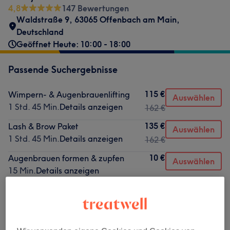
4,8
147 Bewertungen
Waldstraße 9, 63065 Offenbach am Main,
Deutschland
Geöffnet Heute: 10:00 - 18:00
Passende Suchergebnisse
115 €
Wimpern- & Augenbrauenlifting
Auswählen
1 Std. 45 Min.
Details anzeigen
162 €
135 €
Lash & Brow Paket
Auswählen
1 Std. 45 Min.
Details anzeigen
162 €
10 €
Augenbrauen formen & zupfen
Auswählen
15 Min.
Details anzeigen
55 €
Augenbrauenlifting
Auswählen
30 Min.
Details anzeigen