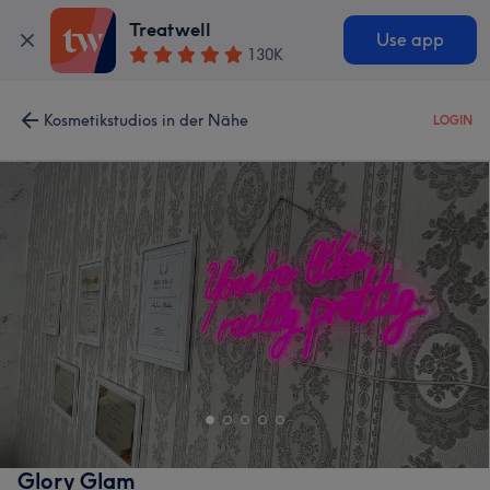
Treatwell
Use app
130K
Kosmetikstudios in der Nähe
LOGIN
Glory Glam