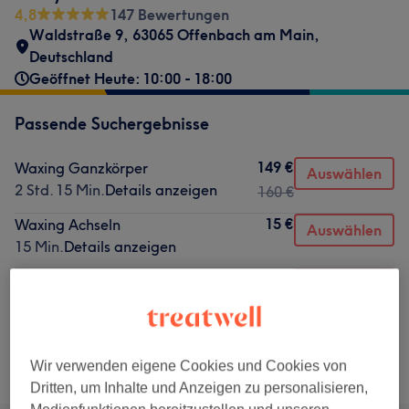
4,8
147 Bewertungen
Waldstraße 9, 63065 Offenbach am Main,
Deutschland
Geöffnet Heute: 10:00 - 18:00
Passende Suchergebnisse
149 €
Waxing Ganzkörper
Auswählen
2 Std. 15 Min.
Details anzeigen
160 €
15 €
Waxing Achseln
Auswählen
15 Min.
Details anzeigen
35 €
Waxing Gesicht komplett
Auswählen
30 Min.
Details anzeigen
Nicht gefunden wonach du gesucht hast?
Wir verwenden eigene Cookies und Cookies von
Alle Services
Dritten, um Inhalte und Anzeigen zu personalisieren,