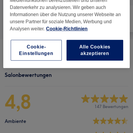
Medienfunktionen bereitzustellen und unseren
Datenverkehr zu analysieren. Wir geben auch
Informationen über die Nutzung unserer Webseite an
unsere Partner für soziale Medien, Werbung und
Alle
Haarentfernung
Gesicht
Analysen weiter.
Cookie-Richtlinien
Cookie-
Alle Cookies
Haarentfernung
(
8
)
ab 10 €
Einstellungen
akzeptieren
Salonbewertungen
4,8
147 Bewertungen
Ambiente