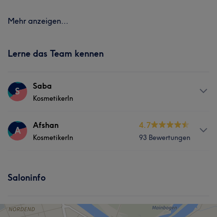
Mehr anzeigen...
Lerne das Team kennen
Saba
S
KosmetikerIn
Services
Afshan
4.7
A
KosmetikerIn
93 Bewertungen
Gesicht
Services
Saloninfo
Gesicht
Haarentfernung
Was unsere Kunden über Afshan sagen