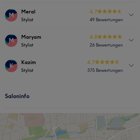
Meral
4.7
M
Stylist
49 Bewertungen
Services
Maryam
4.8
M
Stylist
26 Bewertungen
Friseur
Gesicht
Haarentfernung
Services
Kazim
4.7
K
Stylist
375 Bewertungen
Friseur
Gesicht
Haarentfernung
Services
Saloninfo
Friseur
Gesicht
Haarentfernung
Was unsere Kunden über Kazim sagen
Kompetent
20
Sympathisch
12
Professionell
10