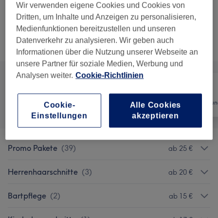
Wir verwenden eigene Cookies und Cookies von
1 Std. 30 Min.
Details anzeigen
Dritten, um Inhalte und Anzeigen zu personalisieren,
Medienfunktionen bereitzustellen und unseren
Nicht gefunden wonach du gesucht hast?
Datenverkehr zu analysieren. Wir geben auch
Alle Services
Informationen über die Nutzung unserer Webseite an
unsere Partner für soziale Medien, Werbung und
Analysen weiter.
Cookie-Richtlinien
Alle
Friseur
Haarentfernun
Cookie-
Alle Cookies
Einstellungen
akzeptieren
Promo Pakete
(
39
)
ab 25 €
Herrenhaarschnitte
(
3
)
ab 20 €
Bartpflege
(
2
)
ab 15 €