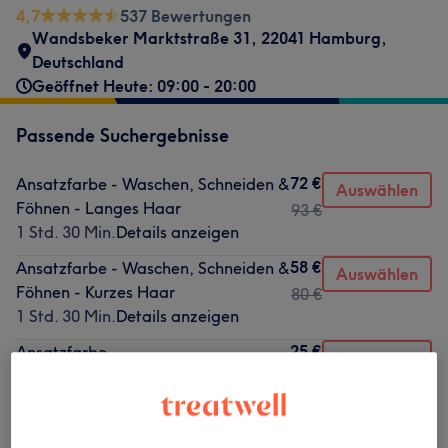
4,7
537 Bewertungen
Wandsbeker Marktstraße 31, 22041 Hamburg,
Deutschland
Geöffnet Heute: 09:00 - 20:00
Passende Suchergebnisse
72 €
Ansatzfarbe - Waschen, Schneiden &
Auswählen
Föhnen - Langes Haar
93 €
1 Std. 30 Min.
Details anzeigen
58 €
Ansatzfarbe - Waschen, Schneiden &
Auswählen
Föhnen - Kurzes Haar
80 €
1 Std. 30 Min.
Details anzeigen
25 €
Ansatzfarbe
Auswählen
45 Min.
Details anzeigen
28 €
67 €
Ansatzfarbe - Waschen, Schneiden &
Auswählen
Föhnen - Mittellanges Haar
73 €