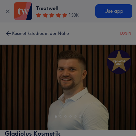
Treatwell
Use app
130K
Kosmetikstudios in der Nähe
LOGIN
Gladiolus Kosmetik