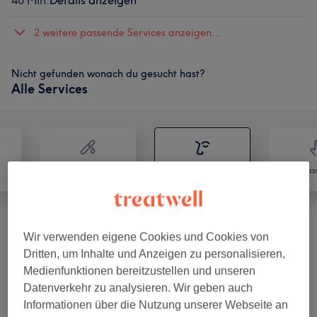
40 Min.
Details anzeigen
2 weitere passende Services anzeigen...
Nicht gefunden wonach du gesucht hast?
Alle Services
Haarentfernung
Gesicht
Mas
Bestseller Behandlungen
(
3
)
ab 100 €
Wir verwenden eigene Cookies und Cookies von
Dritten, um Inhalte und Anzeigen zu personalisieren,
Ready For Your Wedding
(
4
)
Medienfunktionen bereitzustellen und unseren
ab 55 €
Datenverkehr zu analysieren. Wir geben auch
Informationen über die Nutzung unserer Webseite an
Keine Ahnung Was Ich Brauche… Hilfe
(
1
)
50 €