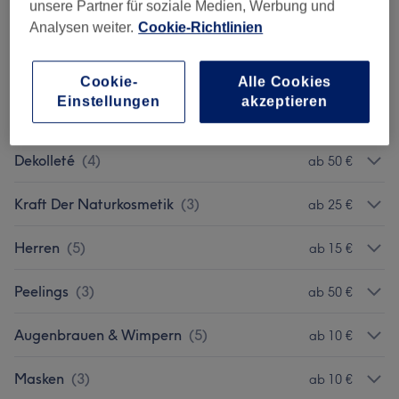
unsere Partner für soziale Medien, Werbung und
Analysen weiter.
Cookie-Richtlinien
Microneedling
(
2
)
ab 70 €
Gesichtsbehandlungen (Unisex)
(
7
)
ab 30 €
Cookie-
Alle Cookies
Einstellungen
akzeptieren
Milienentfernung (Grießkorn Der Haut)
(
1
)
ab 20 €
Dekolleté
(
4
)
ab 50 €
Kraft Der Naturkosmetik
(
3
)
ab 25 €
Herren
(
5
)
ab 15 €
Peelings
(
3
)
ab 50 €
Augenbrauen & Wimpern
(
5
)
ab 10 €
Masken
(
3
)
ab 10 €