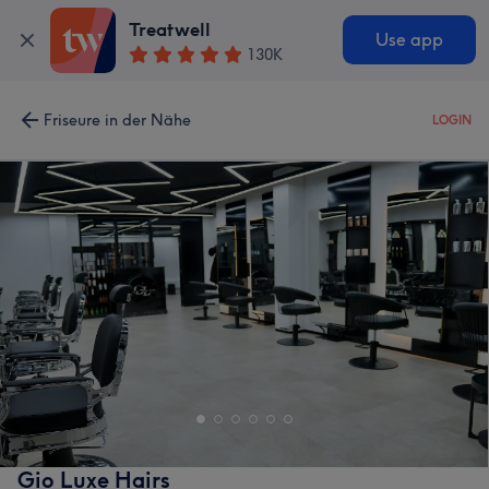
Treatwell
Use app
130K
Friseure in der Nähe
LOGIN
Gio Luxe Hairs