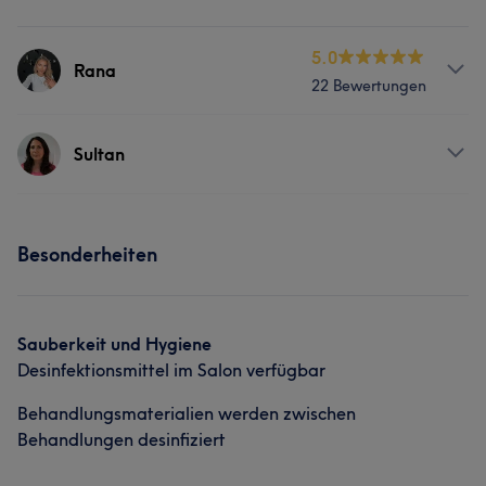
5.0
Rana
22 Bewertungen
Services
Sultan
Friseur
Gesicht
Services
Besonderheiten
Was unsere Kunden über Rana sagen
Friseur
Gesicht
Talentiert
5
Sauberkeit und Hygiene
Desinfektionsmittel im Salon verfügbar
Behandlungsmaterialien werden zwischen
Behandlungen desinfiziert