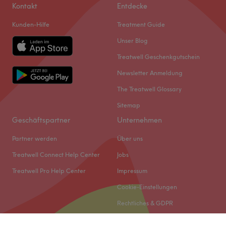
Kontakt
Entdecke
Kunden-Hilfe
Treatment Guide
Unser Blog
Treatwell Geschenkgutschein
Newsletter Anmeldung
The Treatwell Glossary
Sitemap
Geschäftspartner
Unternehmen
Partner werden
Über uns
Treatwell Connect Help Center
Jobs
Treatwell Pro Help Center
Impressum
Cookie-Einstellungen
Rechtliches & GDPR