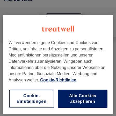
Alle
Friseur
Gesicht
Wir verwenden eigene Cookies und Cookies von
Dritten, um Inhalte und Anzeigen zu personalisieren,
Kinder - Haarschnitte & Stylings
(
1
)
30 €
Medienfunktionen bereitzustellen und unseren
Datenverkehr zu analysieren. Wir geben auch
Damen - Haarschnitte & Fähnen
(
6
)
ab 15 €
Informationen über die Nutzung unserer Webseite an
unsere Partner für soziale Medien, Werbung und
Damen - Farbe & Coloration
(
5
)
ab 45 €
Analysen weiter.
Cookie-Richtlinien
Haarverlängerung
(
2
)
ab 15 €
Cookie-
Alle Cookies
Einstellungen
akzeptieren
Event Hairstyling
(
3
)
ab 60 €