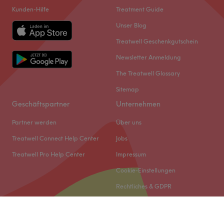
Kunden-Hilfe
Treatment Guide
Unser Blog
Treatwell Geschenkgutschein
Newsletter Anmeldung
The Treatwell Glossary
Sitemap
Geschäftspartner
Unternehmen
Partner werden
Über uns
Treatwell Connect Help Center
Jobs
Treatwell Pro Help Center
Impressum
Cookie-Einstellungen
Rechtliches & GDPR
© 2026 Treatwell DACH GmbH