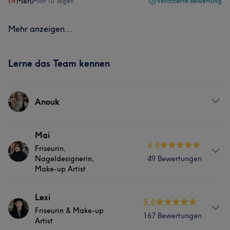
Meru
•
vor 10 Tagen
Verifizierte Bewertung
Mehr anzeigen...
Lerne das Team kennen
Anouk
Services
Mai
4.8
Friseurin,
Friseur
Nageldesignerin,
49 Bewertungen
Make-up Artist
Info
Lexi
5.0
Friseurin & Make-up
Mai bringt im Friseurhandwerk nicht nur meisterhafte
167 Bewertungen
Artist
Razor-Cut-Techniken und Talent europäische Haaren in