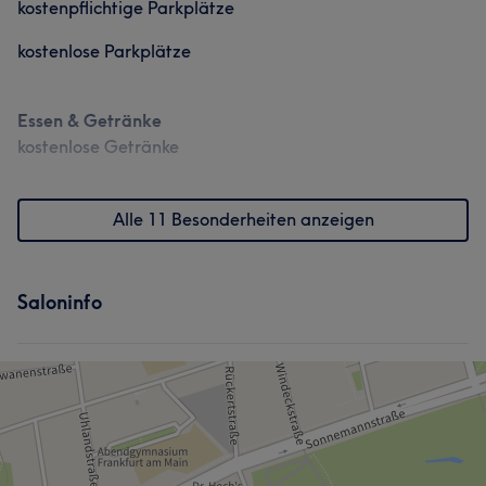
Portfolio
kostenpflichtige Parkplätze
Portfolio
Services
kostenlose Parkplätze
Körper
Friseur
Gesicht
Essen & Getränke
kostenlose Getränke
Portfolio
Alle 11 Besonderheiten anzeigen
Saloninfo
Was unsere Kunden über Mai sagen
Sympathisch
5