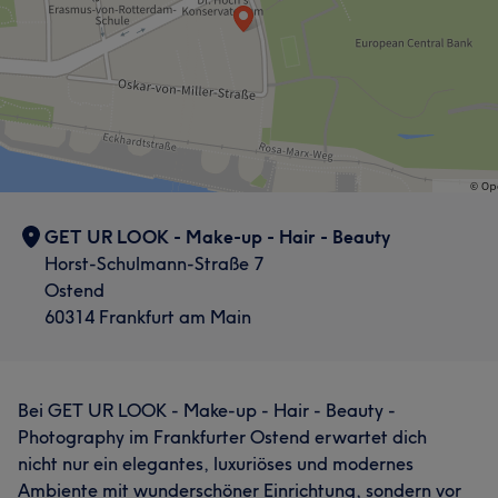
Was unsere Kunden über Lexi sagen
Kompetent
18
Professionell
10
Talentiert
10
Detailverliebt
9
GET UR LOOK - Make-up - Hair - Beauty
Horst-Schulmann-Straße 7
Ostend
60314 Frankfurt am Main
Was unsere Kunden über Leo sagen
Bei GET UR LOOK - Make-up - Hair - Beauty -
Kompetent
8
Photography im Frankfurter Ostend erwartet dich
nicht nur ein elegantes, luxuriöses und modernes
Ambiente mit wunderschöner Einrichtung, sondern vor