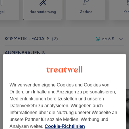
gel
Haarentfernung
Gesicht
Kör
KOSMETIK - FACIALS
(
2
)
ab 5 €
AUGENBRAUEN &
ab 10 €
WIMPERNBEHANDLUNGEN
(
1
)
Unsere Arbeit
Wir verwenden eigene Cookies und Cookies von
Bild anklicken für weitere Details
Dritten, um Inhalte und Anzeigen zu personalisieren,
Medienfunktionen bereitzustellen und unseren
Datenverkehr zu analysieren. Wir geben auch
Informationen über die Nutzung unserer Webseite an
unsere Partner für soziale Medien, Werbung und
Analysen weiter.
Cookie-Richtlinien