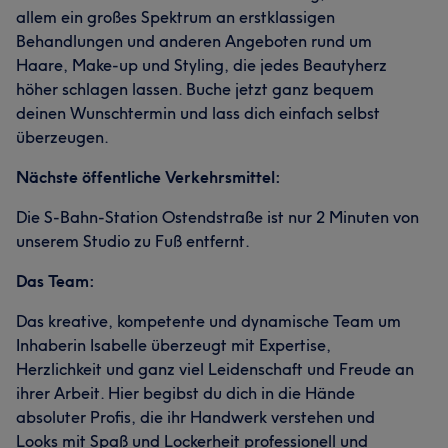
allem ein großes Spektrum an erstklassigen
Was unsere Kunden über Isabelle sagen
Behandlungen und anderen Angeboten rund um
Haare, Make-up und Styling, die jedes Beautyherz
Kompetent
6
Erfahren
6
Professionell
5
höher schlagen lassen. Buche jetzt ganz bequem
deinen Wunschtermin und lass dich einfach selbst
überzeugen.
Nächste öffentliche Verkehrsmittel:
Die S-Bahn-Station Ostendstraße ist nur 2 Minuten von
unserem Studio zu Fuß entfernt.
Das Team:
Das kreative, kompetente und dynamische Team um
Inhaberin Isabelle überzeugt mit Expertise,
Herzlichkeit und ganz viel Leidenschaft und Freude an
ihrer Arbeit. Hier begibst du dich in die Hände
absoluter Profis, die ihr Handwerk verstehen und
Looks mit Spaß und Lockerheit professionell und