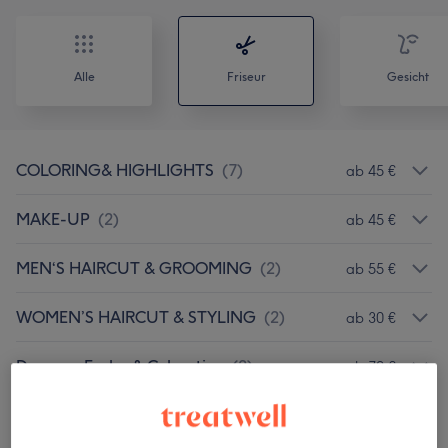
Alle
Friseur
Gesicht
COLORING& HIGHLIGHTS
(
7
)
ab 45 €
MAKE-UP
(
2
)
ab 45 €
MEN‘S HAIRCUT & GROOMING
(
2
)
ab 55 €
WOMEN’S HAIRCUT & STYLING
(
2
)
ab 30 €
Damen - Farbe & Coloration
(
2
)
ab 70 €
Kinder - Haarschnitte & Stylings
(
1
)
ab 35 €