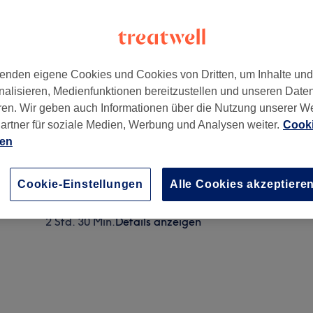
enden eigene Cookies und Cookies von Dritten, um Inhalte un
nalisieren, Medienfunktionen bereitzustellen und unseren Date
40219
ren. Wir geben auch Informationen über die Nutzung unserer W
artner für soziale Medien, Werbung und Analysen weiter.
Cooki
ien
Strähnen halber Kopf, Glossing, Inkl. Plex, Schnitt un
2 Std. 45 Min. - 3 Std.
Details anzeigen
Cookie-Einstellungen
Alle Cookies akzeptiere
Damen - Strähnen halber Kopf, Glossing, Inkl. Plex u
2 Std. 30 Min.
Details anzeigen