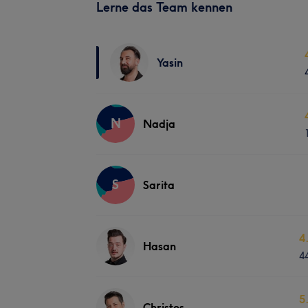
Lerne das Team kennen
Yasin
N
Nadja
S
Sarita
4
Hasan
4
5
Christos