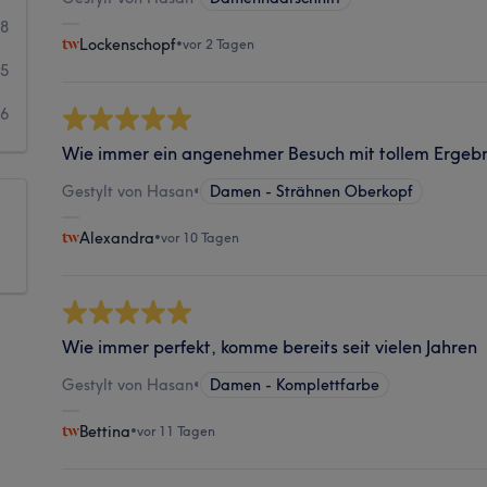
8
Lockenschopf
•
vor 2 Tagen
5
6
Wie immer ein angenehmer Besuch mit tollem Ergebn
Gestylt von Hasan
•
Damen - Strähnen Oberkopf
Alexandra
•
vor 10 Tagen
Wie immer perfekt, komme bereits seit vielen Jahren
Gestylt von Hasan
•
Damen - Komplettfarbe
Bettina
•
vor 11 Tagen