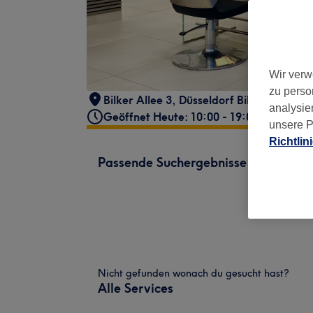
Wir verw
zu perso
Bilker Allee 3
,
Düsseldorf Bilk Unterbilk
,
analysie
Geöffnet Heute: 10:00 - 19:00
unsere P
Richtlin
Passende Suchergebnisse
Nicht gefunden wonach du gesucht hast?
Alle Services