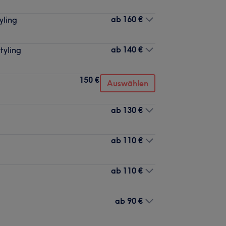
ab
160 €
yling
ab
140 €
tyling
150 €
Auswählen
ab
130 €
ab
110 €
ab
110 €
ab
90 €