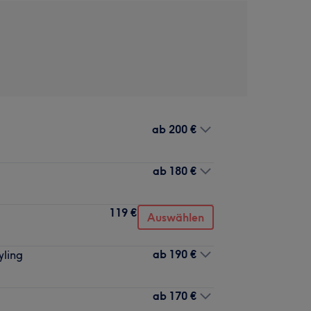
ab
200 €
ab
180 €
119 €
Auswählen
ab
190 €
yling
ab
170 €