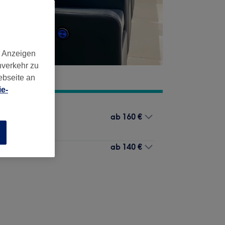
d Anzeigen
nverkehr zu
ebseite an
e-
ab
160 €
d Styling
n
ab
140 €
nd Styling