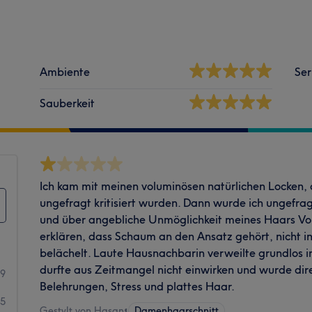
Ambiente
Ser
Sauberkeit
Ich kam mit meinen voluminösen natürlichen Locken, 
ungefragt kritisiert wurden. Dann wurde ich ungefra
und über angebliche Unmöglichkeit meines Haars Vol
erklären, dass Schaum an den Ansatz gehört, nicht i
belächelt. Laute Hausnachbarin verweilte grundlos i
durfte aus Zeitmangel nicht einwirken und wurde dire
99
Belehrungen, Stress und plattes Haar.
95
Gestylt von Hasan
•
Damenhaarschnitt