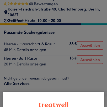
4,9
40 Bewertungen
Kaiser-Friedrich-Straße 48
,
Charlottenburg
,
Berlin
,
10627
Geöffnet Heute: 10:00 - 20:00
Passende Suchergebnisse
35 €
Herren - Haarschnitt & Rasur
Auswählen
45 Min.
Details anzeigen
15 €
Herren -Bart Rasur
Auswählen
20 Min.
Details anzeigen
Nicht gefunden wonach du gesucht hast?
Alle Services