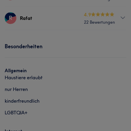
Services
4.9
R
Rafat
22 Bewertungen
Friseur
Gesicht
Haarentfernung
Services
Besonderheiten
Friseur
Gesicht
Haarentfernung
Allgemein
Haustiere erlaubt
nur Herren
kinderfreundlich
LGBTQIA+