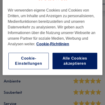
Alle
Friseur
Haarentfernun
Wir verwenden eigene Cookies und Cookies von
Dritten, um Inhalte und Anzeigen zu personalisieren,
Medienfunktionen bereitzustellen und unseren
Herren - Haarschnitte & Stylings
(
5
)
ab 15 €
Datenverkehr zu analysieren. Wir geben auch
Informationen über die Nutzung unserer Webseite an
unsere Partner für soziale Medien, Werbung und
Salonbewertungen
Analysen weiter.
Cookie-Richtlinien
Cookie-
Alle Cookies
4,9
Einstellungen
akzeptieren
40 Bewertungen
Ambiente
Sauberkeit
Service